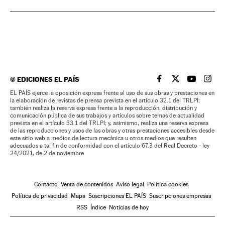
©
EDICIONES EL PAÍS
EL PAÍS BRASIL EN
EL PAÍS BRASI
EL PAÍS B
EL PA
EL PAÍS ejerce la oposición expresa frente al uso de sus obras y prestaciones en
la elaboración de revistas de prensa prevista en el artículo 32.1 del TRLPI;
también realiza la reserva expresa frente a la reproducción, distribución y
comunicación pública de sus trabajos y artículos sobre temas de actualidad
prevista en el artículo 33.1 del TRLPI; y, asimismo, realiza una reserva expresa
de las reproducciones y usos de las obras y otras prestaciones accesibles desde
este sitio web a medios de lectura mecánica u otros medios que resulten
adecuados a tal fin de conformidad con el artículo 67.3 del Real Decreto - ley
24/2021, de 2 de noviembre
Contacto
Venta de contenidos
Aviso legal
Política cookies
Política de privacidad
Mapa
Suscripciones EL PAÍS
Suscripciones empresas
RSS
Índice
Noticias de hoy