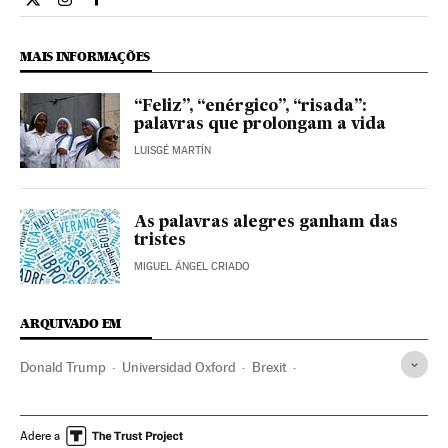
Internacional El País Brasil en Twitter
Internacional El País Brasil en Instagram
Internacional El País Brasil en Facebook
MAIS INFORMAÇÕES
“Feliz”, “enérgico”, “risada”:
palavras que prolongam a vida
LUISGÉ MARTÍN
As palavras alegres ganham das
tristes
MIGUEL ÁNGEL CRIADO
ARQUIVADO EM
Donald Trump
Universidad Oxford
Brexit
Barack Obama
Referendos UE
Euroceticismo
Referendo
Eleições europeias
Unión política europea
Adere a