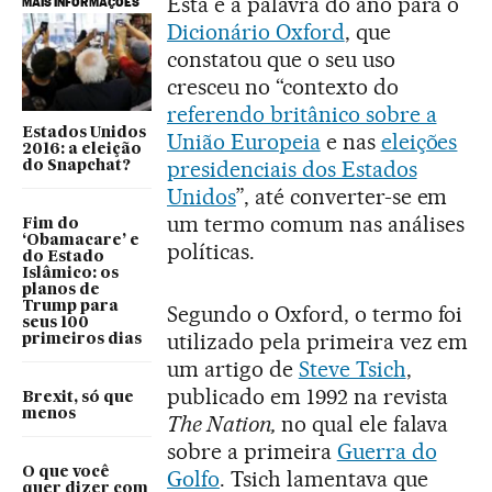
Esta é a palavra do ano para o
MAIS INFORMAÇÕES
Dicionário Oxford
, que
constatou que o seu uso
cresceu no “contexto do
referendo britânico sobre a
Estados Unidos
União Europeia
e nas
eleições
2016: a eleição
presidenciais dos Estados
do Snapchat?
Unidos
”, até converter-se em
um termo comum nas análises
Fim do
‘Obamacare’ e
políticas.
do Estado
Islâmico: os
planos de
Trump para
Segundo o Oxford, o termo foi
seus 100
utilizado pela primeira vez em
primeiros dias
um artigo de
Steve Tsich
,
publicado em 1992 na revista
Brexit, só que
menos
The Nation,
no qual ele falava
sobre a primeira
Guerra do
O que você
Golfo
. Tsich lamentava que
quer dizer com