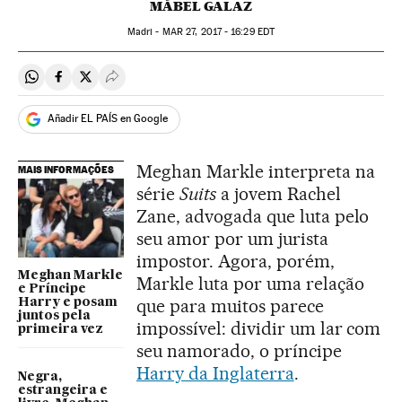
MÁBEL GALAZ
Madri -
MAR
27, 2017 - 16:29
EDT
Compartir en Whatsapp
Compartir en Facebook
Compartir en Twitter
Desplegar Redes Sociales
Añadir EL PAÍS en Google
Meghan Markle interpreta na
MAIS INFORMAÇÕES
série
Suits
a jovem Rachel
Zane, advogada que luta pelo
seu amor por um jurista
impostor. Agora, porém,
Meghan Markle
Markle luta por uma relação
e Príncipe
que para muitos parece
Harry e posam
juntos pela
impossível: dividir um lar com
primeira vez
seu namorado, o príncipe
Harry da Inglaterra
.
Negra,
estrangeira e