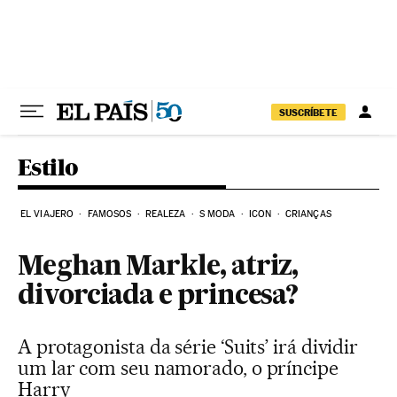
Pular para o conteúdo
SUSCRÍBETE
Estilo
EL VIAJERO
FAMOSOS
REALEZA
S MODA
ICON
CRIANÇAS
Meghan Markle, atriz,
divorciada e princesa?
A protagonista da série ‘Suits’ irá dividir
um lar com seu namorado, o príncipe
Harry