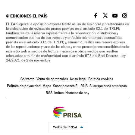
©
EDICIONES EL PAÍS
EL PAÍS BRASIL EN
EL PAÍS BRASI
EL PAÍS B
EL PA
EL PAÍS ejerce la oposición expresa frente al uso de sus obras y prestaciones en
la elaboración de revistas de prensa prevista en el artículo 32.1 del TRLPI;
también realiza la reserva expresa frente a la reproducción, distribución y
comunicación pública de sus trabajos y artículos sobre temas de actualidad
prevista en el artículo 33.1 del TRLPI; y, asimismo, realiza una reserva expresa
de las reproducciones y usos de las obras y otras prestaciones accesibles desde
este sitio web a medios de lectura mecánica u otros medios que resulten
adecuados a tal fin de conformidad con el artículo 67.3 del Real Decreto - ley
24/2021, de 2 de noviembre
Contacto
Venta de contenidos
Aviso legal
Política cookies
Política de privacidad
Mapa
Suscripciones EL PAÍS
Suscripciones empresas
RSS
Índice
Noticias de hoy
Webs de PRISA