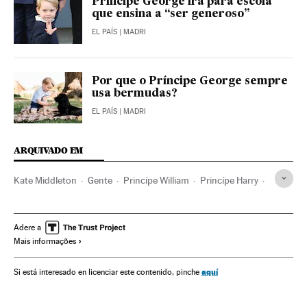
Príncipe George irá para escola
que ensina a “ser generoso”
EL PAÍS
| MADRI
Por que o Príncipe George sempre
usa bermudas?
EL PAÍS
| MADRI
ARQUIVADO EM
Kate Middleton
Gente
Princípe William
Princípe Harry
Meghan Markle
Atrizes
Inglaterra
Reino Unido
Europa Ocidental
Europa
Estilo vida
Sociedade
Adere a
Mais informações
aquí
Si está interesado en licenciar este contenido, pinche