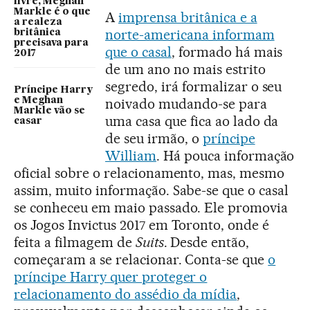
livre, Meghan
Markle é o que
A
imprensa britânica e a
a realeza
norte-americana informam
britânica
precisava para
que o casal
, formado há mais
2017
de um ano no mais estrito
segredo, irá formalizar o seu
Príncipe Harry
noivado mudando-se para
e Meghan
Markle vão se
uma casa que fica ao lado da
casar
de seu irmão, o
príncipe
William
. Há pouca informação
oficial sobre o relacionamento, mas, mesmo
assim, muito informação. Sabe-se que o casal
se conheceu em maio passado. Ele promovia
os Jogos Invictus 2017 em Toronto, onde é
feita a filmagem de
Suits
. Desde então,
começaram a se relacionar. Conta-se que
o
príncipe Harry quer proteger o
relacionamento do assédio da mídia
,