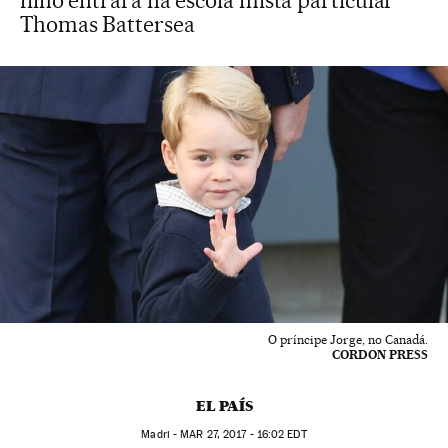
filho entrará na escola mista particular
Thomas Battersea
O príncipe Jorge, no Canadá.
CORDON PRESS
EL PAÍS
Madri -
MAR
27, 2017 - 16:02
EDT