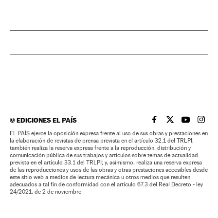
©
EDICIONES EL PAÍS
EL PAÍS BRASIL EN
EL PAÍS BRASI
EL PAÍS B
EL PA
EL PAÍS ejerce la oposición expresa frente al uso de sus obras y prestaciones en
la elaboración de revistas de prensa prevista en el artículo 32.1 del TRLPI;
también realiza la reserva expresa frente a la reproducción, distribución y
comunicación pública de sus trabajos y artículos sobre temas de actualidad
prevista en el artículo 33.1 del TRLPI; y, asimismo, realiza una reserva expresa
de las reproducciones y usos de las obras y otras prestaciones accesibles desde
este sitio web a medios de lectura mecánica u otros medios que resulten
adecuados a tal fin de conformidad con el artículo 67.3 del Real Decreto - ley
24/2021, de 2 de noviembre