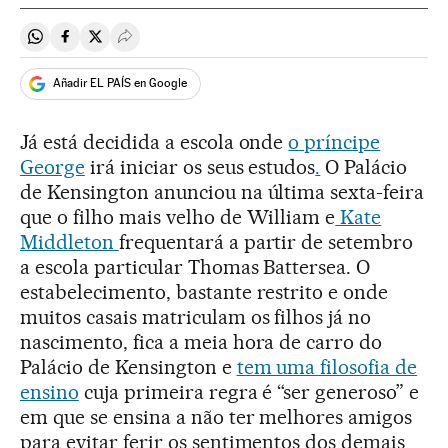
Compartir en Whatsapp
Compartir en Facebook
Compartir en Twitter
Desplegar Redes Sociales
Añadir EL PAÍS en Google
Já está decidida a escola onde
o príncipe
George
irá iniciar os seus estudos
.
O Palácio
de Kensington anunciou na última sexta-feira
que o filho mais velho de William e
Kate
Middleton
frequentará a partir de setembro
a escola particular Thomas Battersea. O
estabelecimento, bastante restrito e onde
muitos casais matriculam os filhos já no
nascimento, fica a meia hora de carro do
Palácio de Kensington e
tem uma filosofia de
ensino
cuja primeira regra é “ser generoso” e
em que se ensina a não ter melhores amigos
para evitar ferir os sentimentos dos demais