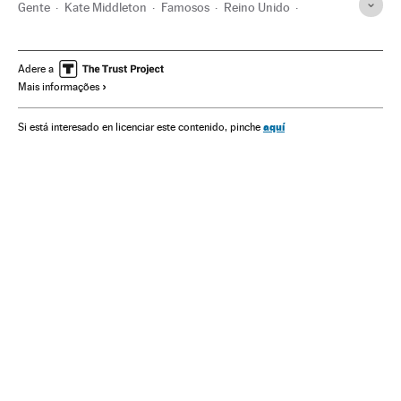
Gente
Kate Middleton
Famosos
Reino Unido
Familia Real
Europa Ocidental
Casa Real
Europa
Educação
Política
Princípe William
Príncipe George
Adere a
Mais informações
aquí
Si está interesado en licenciar este contenido, pinche