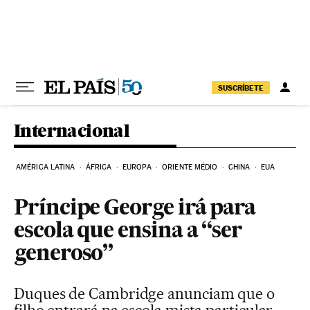
Pular para o conteúdo
SUSCRÍBETE
Internacional
AMÉRICA LATINA
ÁFRICA
EUROPA
ORIENTE MÉDIO
CHINA
EUA
Príncipe George irá para
escola que ensina a “ser
generoso”
Duques de Cambridge anunciam que o