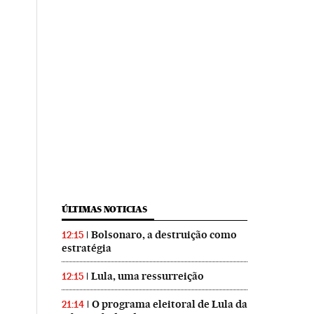
ÚLTIMAS NOTICIAS
Bolsonaro, a destruição como
12:15
estratégia
Lula, uma ressurreição
12:15
O programa eleitoral de Lula da
21:14