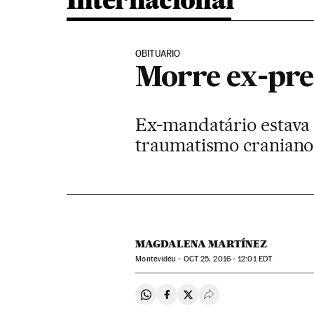
Internacional
OBITUARIO
Morre ex-pre
Ex-mandatário estava
traumatismo craniano
MAGDALENA MARTÍNEZ
Montevidéu -
OCT
25, 2016 - 12:01
EDT
Compartir en Whatsapp
Compartir en Facebook
Compartir en Twitter
Desplegar Redes Soci