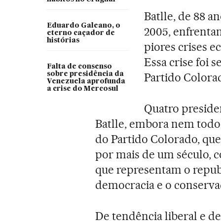
Batlle, de 88 
Eduardo Galeano, o
2005, enfrenta
eterno caçador de
histórias
piores crises e
Essa crise foi 
Falta de consenso
sobre presidência da
Partido Colora
Venezuela aprofunda
a crise do Mercosul
Quatro preside
Batlle, embora nem tod
do Partido Colorado, qu
por mais de um século, c
que representam o republ
democracia e o conserv
De tendência liberal e de