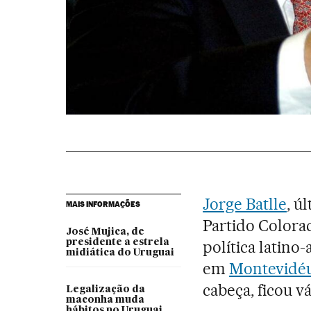
Jorge Batlle
, ú
MAIS INFORMAÇÕES
Partido Colorad
José Mujica, de
presidente a estrela
política latino
midiática do Uruguai
em
Montevidé
cabeça, ficou v
Legalização da
maconha muda
hábitos no Uruguai