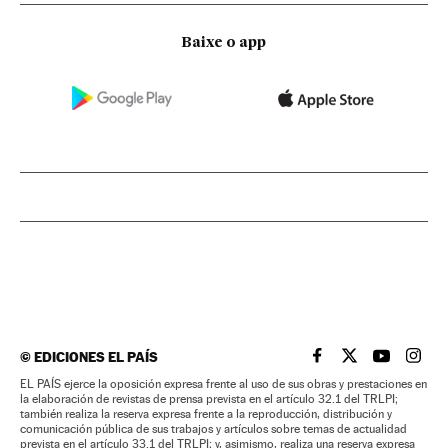
Baixe o app
©
EDICIONES EL PAÍS
EL PAÍS BRASIL EN
EL PAÍS BRASI
EL PAÍS B
EL PA
EL PAÍS ejerce la oposición expresa frente al uso de sus obras y prestaciones en
la elaboración de revistas de prensa prevista en el artículo 32.1 del TRLPI;
también realiza la reserva expresa frente a la reproducción, distribución y
comunicación pública de sus trabajos y artículos sobre temas de actualidad
prevista en el artículo 33.1 del TRLPI; y, asimismo, realiza una reserva expresa