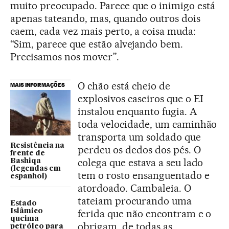
muito preocupado. Parece que o inimigo está
apenas tateando, mas, quando outros dois
caem, cada vez mais perto, a coisa muda:
“Sim, parece que estão alvejando bem.
Precisamos nos mover”.
O chão está cheio de
MAIS INFORMAÇÕES
explosivos caseiros que o EI
instalou enquanto fugia. A
toda velocidade, um caminhão
transporta um soldado que
Resistência na
perdeu os dedos dos pés. O
frente de
colega que estava a seu lado
Bashiqa
(legendas em
tem o rosto ensanguentado e
espanhol)
atordoado. Cambaleia. O
tateiam procurando uma
Estado
Islâmico
ferida que não encontram e o
queima
obrigam, de todas as
petróleo para