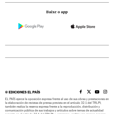
Baixe o app
©
EDICIONES EL PAÍS
EL PAÍS BRASIL EN
EL PAÍS BRASI
EL PAÍS B
EL PA
EL PAÍS ejerce la oposición expresa frente al uso de sus obras y prestaciones en
la elaboración de revistas de prensa prevista en el artículo 32.1 del TRLPI;
también realiza la reserva expresa frente a la reproducción, distribución y
comunicación pública de sus trabajos y artículos sobre temas de actualidad