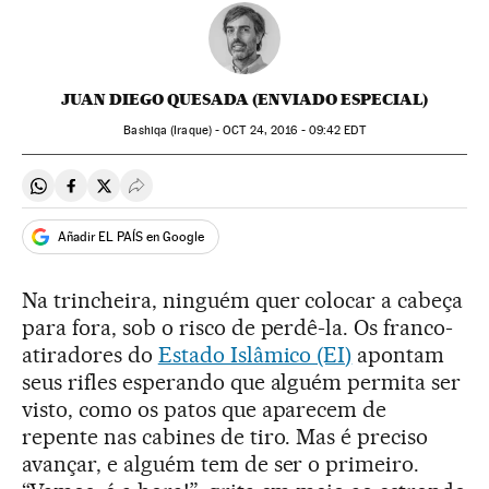
JUAN DIEGO QUESADA (ENVIADO ESPECIAL)
Bashiqa (Iraque) -
OCT
24, 2016 - 09:42
EDT
Compartir en Whatsapp
Compartir en Facebook
Compartir en Twitter
Desplegar Redes Sociales
Añadir EL PAÍS en Google
Na trincheira, ninguém quer colocar a cabeça
para fora, sob o risco de perdê-la. Os franco-
atiradores do
Estado Islâmico (EI)
apontam
seus rifles esperando que alguém permita ser
visto, como os patos que aparecem de
repente nas cabines de tiro. Mas é preciso
avançar, e alguém tem de ser o primeiro.