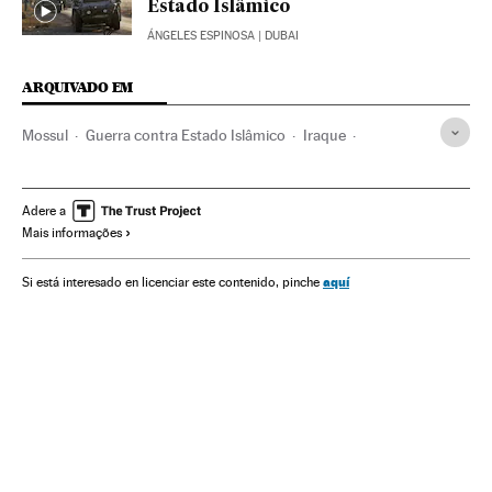
Estado Islâmico
ÁNGELES ESPINOSA
| DUBAI
ARQUIVADO EM
Mossul
Guerra contra Estado Islâmico
Iraque
Estado Islâmico
Conflito Sunitas e Xiitas
terrorismo islâmico
Conflictos armados
Palestina
Adere a
Mais informações
Oriente médio
Islã
Jihadismo
Ásia
Guerra
Grupos terroristas
Conflitos
Religião
Terrorismo
aquí
Si está interesado en licenciar este contenido, pinche