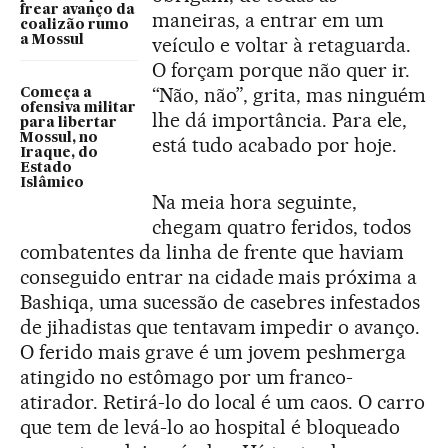
frear avanço da
maneiras, a entrar em um
coalizão rumo
a Mossul
veículo e voltar à retaguarda.
O forçam porque não quer ir.
“Não, não”, grita, mas ninguém
Começa a
ofensiva militar
lhe dá importância. Para ele,
para libertar
Mossul, no
está tudo acabado por hoje.
Iraque, do
Estado
Islâmico
Na meia hora seguinte,
chegam quatro feridos, todos
combatentes da linha de frente que haviam
conseguido entrar na cidade mais próxima a
Bashiqa, uma sucessão de casebres infestados
de jihadistas que tentavam impedir o avanço.
O ferido mais grave é um jovem peshmerga
atingido no estômago por um franco-
atirador. Retirá-lo do local é um caos. O carro
que tem de levá-lo ao hospital é bloqueado