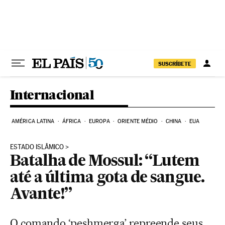
Pular para o conteúdo
SUSCRÍBETE
Internacional
AMÉRICA LATINA
ÁFRICA
EUROPA
ORIENTE MÉDIO
CHINA
EUA
ESTADO ISLÂMICO
Batalha de Mossul: “Lutem
até a última gota de sangue.
Avante!”
O comando ‘peshmerga’ repreende seus