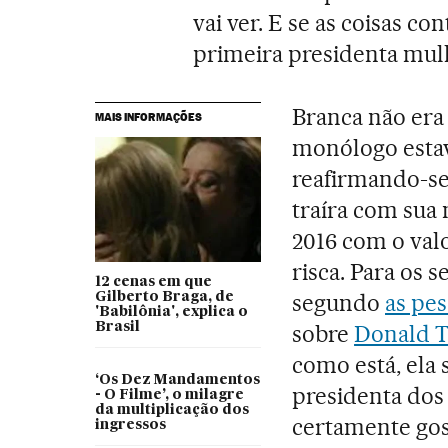
vai ver. E se as coisas co
primeira presidenta mul
Branca não era 
MAIS INFORMAÇÕES
monólogo estav
reafirmando-se
traíra com sua
2016 com o val
risca. Para os 
12 cenas em que
segundo
as pe
Gilberto Braga, de
'Babilônia', explica o
Brasil
sobre
Donald 
como está, ela
‘Os Dez Mandamentos
presidenta dos
- O Filme’, o milagre
da multiplicação dos
certamente gos
ingressos