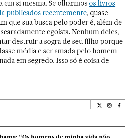
sa em si mesma. Se olharmos
os livros
 ela publicados recentemente
, quase
m que sua busca pelo poder é, além de
escaradamente egoísta. Nenhum deles,
ntar destruir a sogra de seu filho porque
 classe média e ser amada pelo homem
nada em segredo. Isso só é coisa de
a
Internacional El Pa
Internacional
Internac
Obama: “Os homens de minha vida não