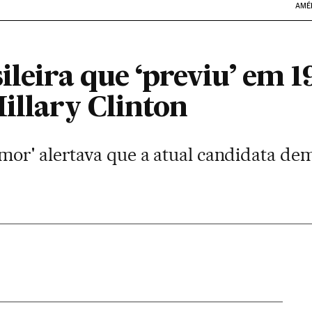
AMÉ
ileira que ‘previu’ em 1
illary Clinton
or' alertava que a atual candidata de