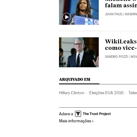
falam assi
JOAN FAUS
| WASHI
WikiLeaks:
como vice-
SANDRO POZZI
| NO
ARQUIVADO EM
Hillary Clinton
Eleições EUA 2016
Tele
Gêneros séries
Eleições
Brasil
Séries
Adere a
Programação
Televisão
Política
Mei
Mais informações
América do Norte
América