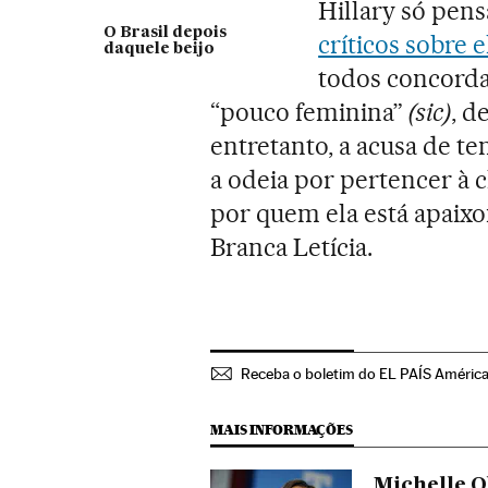
Hillary só pen
O Brasil depois
críticos sobre
daquele beijo
todos concorda
“pouco feminina”
(sic)
, d
entretanto, a acusa de te
a odeia por pertencer à
por quem ela está apaixo
Branca Letícia.
Receba o boletim do EL PAÍS Améric
MAIS INFORMAÇÕES
Michelle 