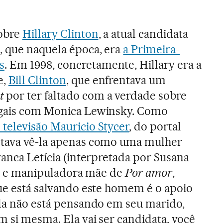
sobre
Hillary Clinton
, a atual candidata
, que naquela época, era
a Primeira-
s
. Em 1998, concretamente, Hillary era a
e,
Bill Clinton
, que enfrentava um
t
por ter faltado com a verdade sobre
ugais com Monica Lewinsky. Como
 televisão Mauricio Stycer
, do portal
entava vê-la apenas como uma mulher
ranca Letícia (interpretada por Susana
ista e manipuladora mãe de
Por amor
,
que está salvando este homem é o apoio
Ela não está pensando em seu marido,
m si mesma. Ela vai ser candidata, você