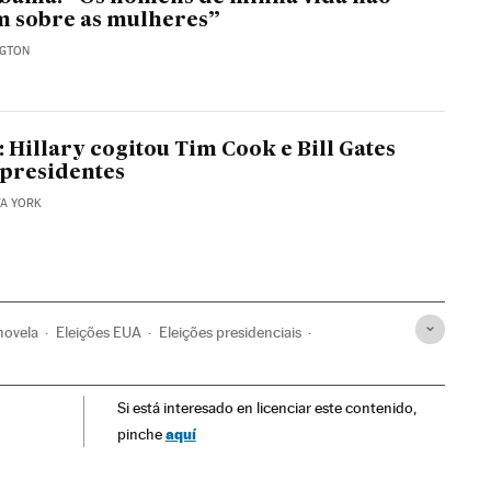
m sobre as mulheres”
NGTON
 Hillary cogitou Tim Cook e Bill Gates
presidentes
VA YORK
novela
Eleições EUA
Eleições presidenciais
 tv
América do Sul
América Latina
Programa tv
Si está interesado en licenciar este contenido,
os comunicação
Comunicação
Estados Unidos
aquí
pinche