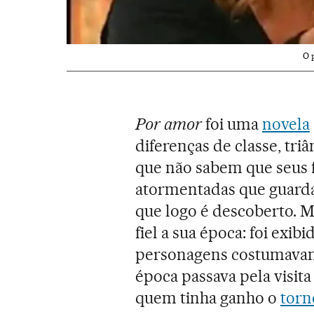
O 
Por amor
foi uma
novela
diferenças de classe, tri
que não sabem que seus f
atormentadas que guarda
que logo é descoberto. 
fiel a sua época: foi exib
personagens costumavam r
época passava pela visit
quem tinha ganho o
torn