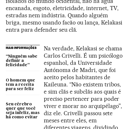
isolados do mundo ocidental, não há água
encanada, esgoto, eletricidade, internet, TV,
estradas nem indústria. Quando alguém
briga, mesmo usando facão ou lança, Kelakasi
entra para defender seu clã.
Na verdade, Kelakasi se chama
MAIS INFORMAÇÕES
Carlos Crivelli. É um psicólogo
“Ninguém sabe
definir a
espanhol, da Universidade
felicidade”
Autónoma de Madri, que foi
aceito pelos habitantes de
O homem que
Kaileuna. “Não existem tribos,
tem a receita
para ser feliz
e sim clãs e subclãs aos quais é
preciso pertencer para poder
Seu cérebro
viver e morar no arquipélago”,
quer que você
diz ele. Crivelli passou sete
seja infeliz, mas
há como evitar
meses entre eles, em
diferentes viagens, dividindo