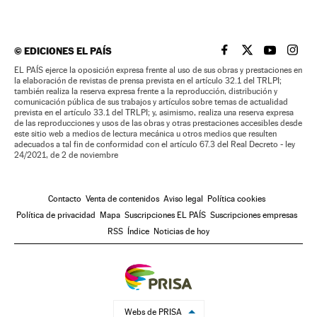
©
EDICIONES EL PAÍS
EL PAÍS BRASIL EN
EL PAÍS BRASI
EL PAÍS B
EL PA
EL PAÍS ejerce la oposición expresa frente al uso de sus obras y prestaciones en
la elaboración de revistas de prensa prevista en el artículo 32.1 del TRLPI;
también realiza la reserva expresa frente a la reproducción, distribución y
comunicación pública de sus trabajos y artículos sobre temas de actualidad
prevista en el artículo 33.1 del TRLPI; y, asimismo, realiza una reserva expresa
de las reproducciones y usos de las obras y otras prestaciones accesibles desde
este sitio web a medios de lectura mecánica u otros medios que resulten
adecuados a tal fin de conformidad con el artículo 67.3 del Real Decreto - ley
24/2021, de 2 de noviembre
Contacto
Venta de contenidos
Aviso legal
Política cookies
Política de privacidad
Mapa
Suscripciones EL PAÍS
Suscripciones empresas
RSS
Índice
Noticias de hoy
Webs de PRISA