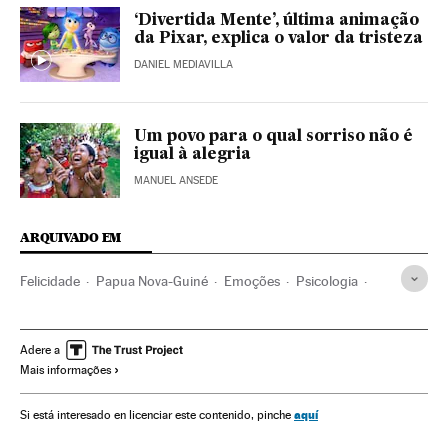
‘Divertida Mente’, última animação
da Pixar, explica o valor da tristeza
DANIEL MEDIAVILLA
Um povo para o qual sorriso não é
igual à alegria
MANUEL ANSEDE
ARQUIVADO EM
Felicidade
Papua Nova-Guiné
Emoções
Psicologia
Oceania
Bem-estar
Estilo vida
Ciência
Adere a
Mais informações
aquí
Si está interesado en licenciar este contenido, pinche