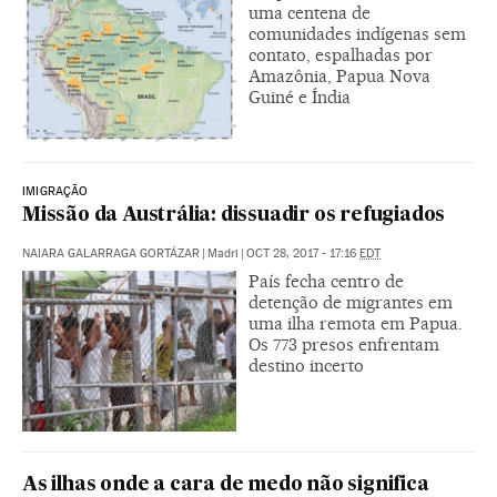
uma centena de
comunidades indígenas sem
contato, espalhadas por
Amazônia, Papua Nova
Guiné e Índia
IMIGRAÇÃO
Missão da Austrália: dissuadir os refugiados
NAIARA GALARRAGA GORTÁZAR
|
Madri
|
OCT 28, 2017 - 17:16
EDT
País fecha centro de
detenção de migrantes em
uma ilha remota em Papua.
Os 773 presos enfrentam
destino incerto
As ilhas onde a cara de medo não significa