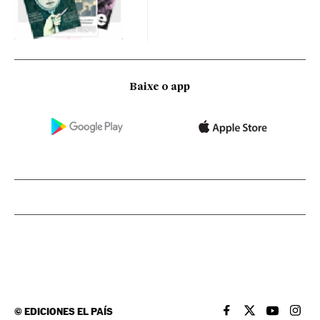
Baixe o app
©
EDICIONES EL PAÍS
EL PAÍS BRASIL EN
EL PAÍS BRASI
EL PAÍS B
EL PA