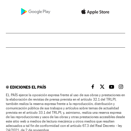
©
EDICIONES EL PAÍS
EL PAÍS BRASIL EN
EL PAÍS BRASI
EL PAÍS B
EL PA
EL PAÍS ejerce la oposición expresa frente al uso de sus obras y prestaciones en
la elaboración de revistas de prensa prevista en el artículo 32.1 del TRLPI;
también realiza la reserva expresa frente a la reproducción, distribución y
comunicación pública de sus trabajos y artículos sobre temas de actualidad
prevista en el artículo 33.1 del TRLPI; y, asimismo, realiza una reserva expresa
de las reproducciones y usos de las obras y otras prestaciones accesibles desde
este sitio web a medios de lectura mecánica u otros medios que resulten
adecuados a tal fin de conformidad con el artículo 67.3 del Real Decreto - ley
24/2021, de 2 de noviembre