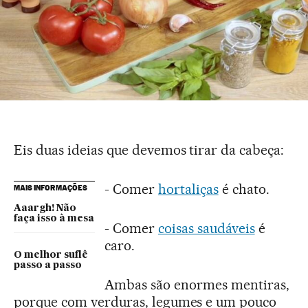
Eis duas ideias que devemos tirar da cabeça:
- Comer
hortaliças
é chato.
MAIS INFORMAÇÕES
Aaargh! Não
faça isso à mesa
- Comer
coisas saudáveis
é
caro.
O melhor suflê
passo a passo
Ambas são enormes mentiras,
porque com verduras, legumes e um pouco