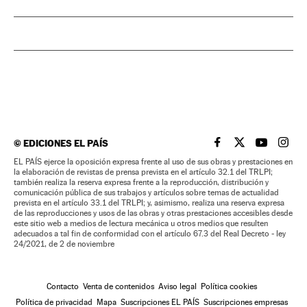
©
EDICIONES EL PAÍS
EL PAÍS BRASIL EN
EL PAÍS BRASI
EL PAÍS B
EL PA
EL PAÍS ejerce la oposición expresa frente al uso de sus obras y prestaciones en
la elaboración de revistas de prensa prevista en el artículo 32.1 del TRLPI;
también realiza la reserva expresa frente a la reproducción, distribución y
comunicación pública de sus trabajos y artículos sobre temas de actualidad
prevista en el artículo 33.1 del TRLPI; y, asimismo, realiza una reserva expresa
de las reproducciones y usos de las obras y otras prestaciones accesibles desde
este sitio web a medios de lectura mecánica u otros medios que resulten
adecuados a tal fin de conformidad con el artículo 67.3 del Real Decreto - ley
24/2021, de 2 de noviembre
Contacto
Venta de contenidos
Aviso legal
Política cookies
Política de privacidad
Mapa
Suscripciones EL PAÍS
Suscripciones empresas