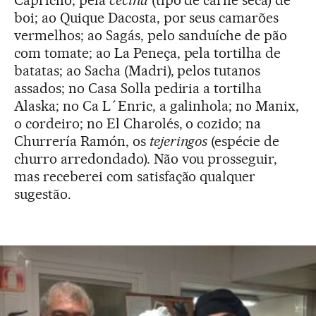
Capricho, pela
cecina
(tipo de carne seca) de
boi; ao Quique Dacosta, por seus camarões
vermelhos; ao Sagás, pelo sanduíche de pão
com tomate; ao La Peneça, pela tortilha de
batatas; ao Sacha (Madri), pelos tutanos
assados; no Casa Solla pediria a tortilha
Alaska; no Ca L´Enric, a galinhola; no Manix,
o cordeiro; no El Charolés, o cozido; na
Churrería Ramón, os
tejeringos
(espécie de
churro arredondado). Não vou prosseguir,
mas receberei com satisfação qualquer
sugestão.