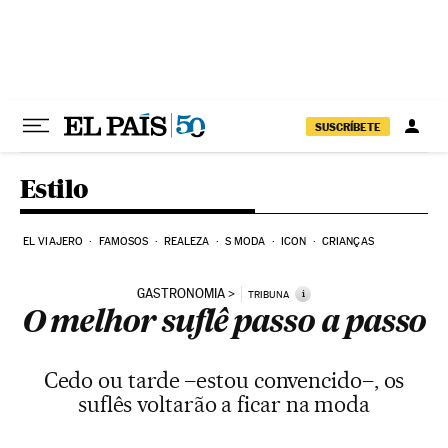
Pular para o conteúdo
SUSCRÍBETE
Estilo
EL VIAJERO
FAMOSOS
REALEZA
S MODA
ICON
CRIANÇAS
GASTRONOMIA
i
TRIBUNA
O melhor suflê passo a passo
Cedo ou tarde –estou convencido–, os
suflês voltarão a ficar na moda