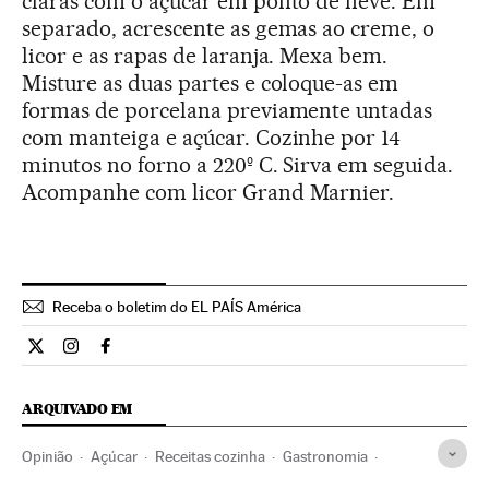
claras com o açúcar em ponto de neve. Em
separado, acrescente as gemas ao creme, o
licor e as rapas de laranja. Mexa bem.
Misture as duas partes e coloque-as em
formas de porcelana previamente untadas
com manteiga e açúcar. Cozinhe por 14
minutos no forno a 220º C. Sirva em seguida.
Acompanhe com licor Grand Marnier.
Receba o boletim do EL PAÍS América
Estilo El País Brasil en Twitter
Estilo El País Brasil en Instagram
Estilo El País Brasil en Facebook
ARQUIVADO EM
Opinião
Açúcar
Receitas cozinha
Gastronomia