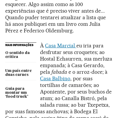
esquecer. Algo assim como as 100
experiências que é preciso viver antes de...
Quando puder tentarei atualizar a lista que
há anos publiquei em um livro com Julia
Pérez e Federico Oldemburg.
À
Casa Marcial
eu iria para
MAIS INFORMAÇÕES
desfrutar seus croquetes; ao
O sentido da
crítica
Hostal Echaurren, sua merluza
empanada; à Casa Gerardo,
pela
fabada
e o arroz-doce; à
Um país entre
duas carnes
Casa Balbino
, por suas
tortilhas de camarões; ao
Guia para
Aponiente, por seus buchos de
montar um
‘food truck’
atum; ao Canalla Bistró, pela
salada russa; ao bar Txepetxa,
por suas famosas anchovas; à Bodega El