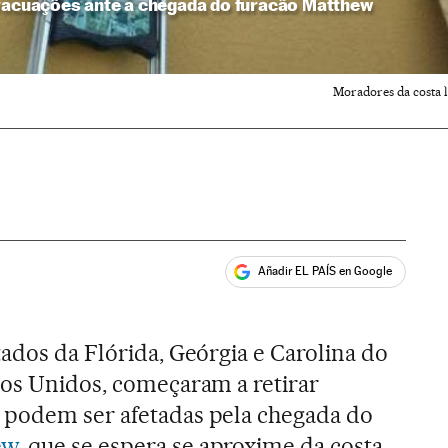
evacuações ante a chegada do furacão Matthew
Moradores da costa l
Añadir EL PAÍS en Google
ales
tados da Flórida, Geórgia e Carolina do
dos Unidos, começaram a retirar
 podem ser afetadas pela chegada do
ew
, que se espera se aproxime da costa