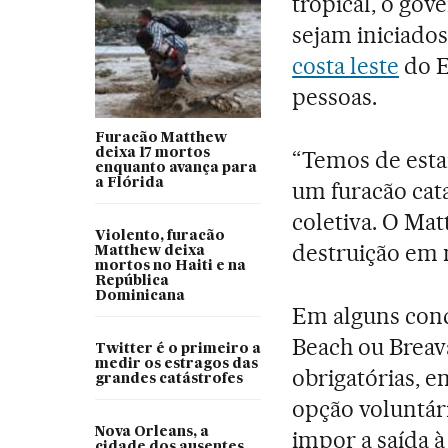
tropical, o gov
sejam iniciado
costa leste
do E
pessoas.
Furacão Matthew
deixa 17 mortos
“Temos de esta
enquanto avança para
a Flórida
um furacão cata
coletiva. O Ma
Violento, furacão
destruição em 
Matthew deixa
mortos no Haiti e na
República
Dominicana
Em alguns cond
Beach ou Breava
Twitter é o primeiro a
medir os estragos das
obrigatórias, 
grandes catástrofes
opção voluntári
Nova Orleans, a
impor a saída 
cidade dos ausentes