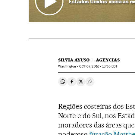
Estados Unidos inicia as 
SILVIA AYUSO
AGENCIAS
Washington -
OCT
07, 2016 - 13:30
EDT
Compartir en Whatsapp
Compartir en Facebook
Compartir en Twitter
Desplegar Redes Soci
Regiões costeiras dos Es
Norte e do Sul, nos Esta
moradores das áreas que
poderoso
furacão Matth