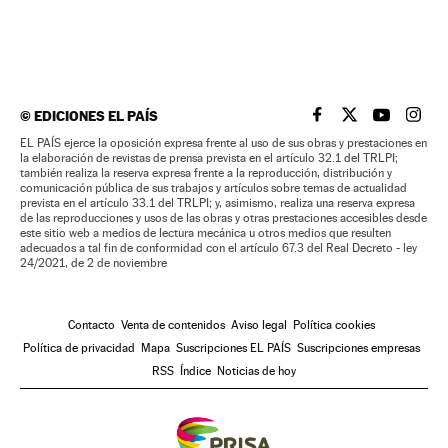
©
EDICIONES EL PAÍS
EL PAÍS BRASIL EN
EL PAÍS BRASI
EL PAÍS B
EL PA
EL PAÍS ejerce la oposición expresa frente al uso de sus obras y prestaciones en
la elaboración de revistas de prensa prevista en el artículo 32.1 del TRLPI;
también realiza la reserva expresa frente a la reproducción, distribución y
comunicación pública de sus trabajos y artículos sobre temas de actualidad
prevista en el artículo 33.1 del TRLPI; y, asimismo, realiza una reserva expresa
de las reproducciones y usos de las obras y otras prestaciones accesibles desde
este sitio web a medios de lectura mecánica u otros medios que resulten
adecuados a tal fin de conformidad con el artículo 67.3 del Real Decreto - ley
24/2021, de 2 de noviembre
Contacto
Venta de contenidos
Aviso legal
Política cookies
Política de privacidad
Mapa
Suscripciones EL PAÍS
Suscripciones empresas
RSS
Índice
Noticias de hoy