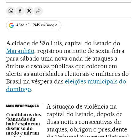
Compartir en Whatsapp
Compartir en Facebook
Compartir en Twitter
Desplegar Redes Sociales
Añadir EL PAÍS en Google
A cidade de São Luís, capital do Estado do
Maranhão
, registrou na noite de sexta-feira
para sábado uma nova onda de ataques a
ônibus e escolas públicas que colocou em
alerta as autoridades eleitorais e militares do
Brasil na véspera das
eleições municipais do
domingo
.
A situação de violência na
MAIS INFORMAÇÕES
capital do Estado, depois de
Candidatos das
‘bancadas da
duas noites consecutivas de
bala’ exploram
ataques, obrigou o presidente
discurso do
medo e miram
do Tribunal Superior Eleitoral,