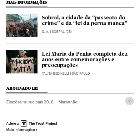
MAIS INFORMAÇÕES
Sobral, a cidade da “passeata do
crime” e da “lei da perna manca”
G. A.
| SOBRAL (CE)
Lei Maria da Penha completa dez
anos entre comemorações e
preocupações
TALITA BEDINELLI
| SÃO PAULO
ARQUIVADO EM
Eleições municipais 2016
Maranhão
Eleições municipais
Eleições Brasil
Violência
Brasil
Polícia
Eleições
Acontecimentos
América do Sul
Adere a
Mais informações
América Latina
Força segurança
América