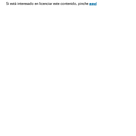
Problemas sociais
Justiça
Política
Sociedade
aquí
Si está interesado en licenciar este contenido, pinche