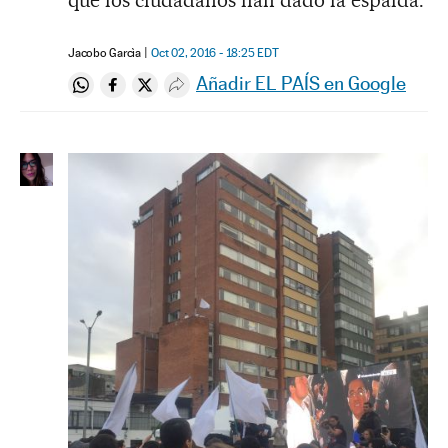
que los ciudadanos han dado la espalda.
Jacobo Garcìa
Oct 02, 2016 - 18:25
EDT
Añadir EL PAÍS en Google
Compartir en Whatsapp
Compartir en Facebook
Compartir en Twitter
Desplegar Redes Sociales