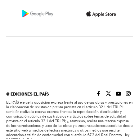
©
EDICIONES EL PAÍS
EL PAÍS BRASIL EN
EL PAÍS BRASI
EL PAÍS B
EL PA
EL PAÍS ejerce la oposición expresa frente al uso de sus obras y prestaciones en
la elaboración de revistas de prensa prevista en el artículo 32.1 del TRLPI;
también realiza la reserva expresa frente a la reproducción, distribución y
comunicación pública de sus trabajos y artículos sobre temas de actualidad
prevista en el artículo 33.1 del TRLPI; y, asimismo, realiza una reserva expresa
de las reproducciones y usos de las obras y otras prestaciones accesibles desde
este sitio web a medios de lectura mecánica u otros medios que resulten
adecuados a tal fin de conformidad con el artículo 67.3 del Real Decreto - ley