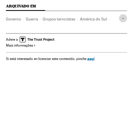
ARQUIVADO EM
Governo
Guerra
Grupos terroristas
América do Sul
América Latina
Terrorismo
Conflitos
Administração Estado
América
Política
Adere a
Mais informações
Processo paz Colômbia
FARC
Conflicto Colombia
Votações
Guerrilhas
Conflictos armados
aquí
Si está interesado en licenciar este contenido, pinche
Processo paz
Colômbia
Gobierno Colombia
Administração pública