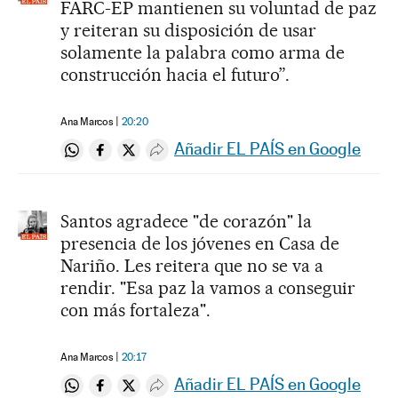
FARC-EP mantienen su voluntad de paz
y reiteran su disposición de usar
solamente la palabra como arma de
construcción hacia el futuro”.
Ana Marcos
20:20
Añadir EL PAÍS en Google
Compartir en Whatsapp
Compartir en Facebook
Compartir en Twitter
Desplegar Redes Sociales
Santos agradece "de corazón" la
presencia de los jóvenes en Casa de
Nariño. Les reitera que no se va a
rendir. "Esa paz la vamos a conseguir
con más fortaleza".
Ana Marcos
20:17
Añadir EL PAÍS en Google
Compartir en Whatsapp
Compartir en Facebook
Compartir en Twitter
Desplegar Redes Sociales