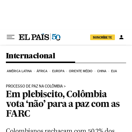
Pular para o conteúdo
SUSCRÍBETE
Internacional
AMÉRICA LATINA
ÁFRICA
EUROPA
ORIENTE MÉDIO
CHINA
EUA
PROCESSO DE PAZ NA COLÔMBIA
Em plebiscito, Colômbia
vota ‘não’ para a paz com as
FARC
Colombianos rechaçam com 50,2% dos