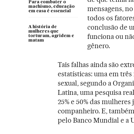
Para combater o
machismo, educação
mensagens, no 
em casa é essencial
todos os fator
conclusão de um
A história de
mulheres que
funciona ou não
torturam, agridem e
matam
gênero.
Tais falhas ainda são ex
estatísticas: uma em três 
sexual, segundo a Organ
Latina, uma pesquisa rea
25% e 50% das mulheres j
companheiro. E, também,
pelo Banco Mundial e a 