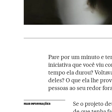
Pare por um minuto e te
iniciativa que você viu c
tempo ela durou? Voltav
deles? O que ela lhe prov
pessoas ao seu redor for
Se o projeto de
MAIS INFORMAÇÕES
de que tenha fa