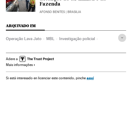
Fazenda
AFONSO BENITES
| BRASILIA
ARQUIVADO EM
Operação Lava Jato
MBL
Investigação policial
Caso Petrobras
Escândalos políticos
Petrobras
Polícia Federal
Financiamento ilegal
Subornos
Adere a
Mais informações
Lavagem dinheiro
Movimentos sociais
Caixa dois
Financiamento partidos
Corrupção política
Brasil
aquí
Si está interesado en licenciar este contenido, pinche
Polícia
Delitos fiscais
Corrupção
Partidos políticos
América do Sul
Força segurança
América
Empresas
Delitos
Justiça