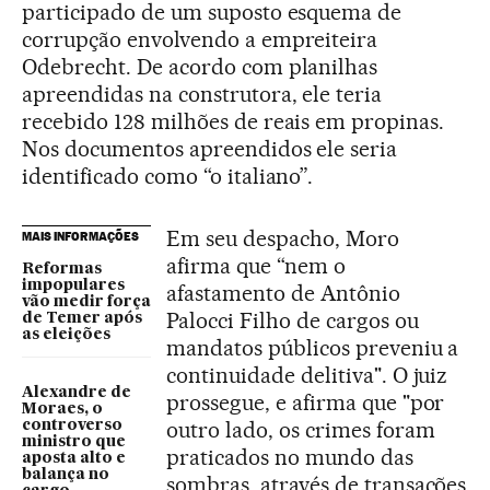
participado de um suposto esquema de
corrupção envolvendo a empreiteira
Odebrecht. De acordo com planilhas
apreendidas na construtora, ele teria
recebido 128 milhões de reais em propinas.
Nos documentos apreendidos ele seria
identificado como “o italiano”.
Em seu despacho, Moro
MAIS INFORMAÇÕES
afirma que “nem o
Reformas
impopulares
afastamento de Antônio
vão medir força
Palocci Filho de cargos ou
de Temer após
as eleições
mandatos públicos preveniu a
continuidade delitiva". O juiz
Alexandre de
prossegue, e afirma que "por
Moraes, o
outro lado, os crimes foram
controverso
ministro que
praticados no mundo das
aposta alto e
balança no
sombras, através de transações