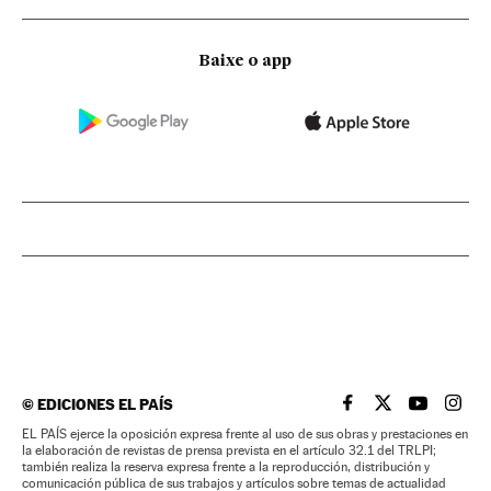
Baixe o app
©
EDICIONES EL PAÍS
EL PAÍS BRASIL EN
EL PAÍS BRASI
EL PAÍS B
EL PA
EL PAÍS ejerce la oposición expresa frente al uso de sus obras y prestaciones en
la elaboración de revistas de prensa prevista en el artículo 32.1 del TRLPI;
también realiza la reserva expresa frente a la reproducción, distribución y
comunicación pública de sus trabajos y artículos sobre temas de actualidad