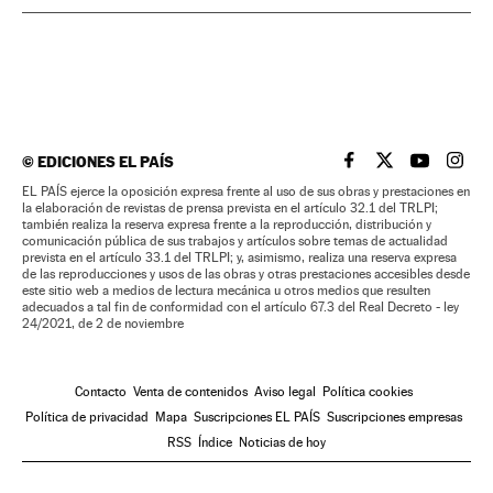
©
EDICIONES EL PAÍS
EL PAÍS BRASIL EN
EL PAÍS BRASI
EL PAÍS B
EL PA
EL PAÍS ejerce la oposición expresa frente al uso de sus obras y prestaciones en
la elaboración de revistas de prensa prevista en el artículo 32.1 del TRLPI;
también realiza la reserva expresa frente a la reproducción, distribución y
comunicación pública de sus trabajos y artículos sobre temas de actualidad
prevista en el artículo 33.1 del TRLPI; y, asimismo, realiza una reserva expresa
de las reproducciones y usos de las obras y otras prestaciones accesibles desde
este sitio web a medios de lectura mecánica u otros medios que resulten
adecuados a tal fin de conformidad con el artículo 67.3 del Real Decreto - ley
24/2021, de 2 de noviembre
Contacto
Venta de contenidos
Aviso legal
Política cookies
Política de privacidad
Mapa
Suscripciones EL PAÍS
Suscripciones empresas
RSS
Índice
Noticias de hoy