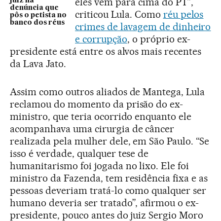
eles vêm para cima do PT”,
juiz na
denúncia que
criticou Lula. Como
réu pelos
pôs o petista no
banco dos réus
crimes de lavagem de dinheiro
e corrupção
, o próprio ex-
presidente está entre os alvos mais recentes
da Lava Jato.
Assim como outros aliados de Mantega, Lula
reclamou do momento da prisão do ex-
ministro, que teria ocorrido enquanto ele
acompanhava uma cirurgia de câncer
realizada pela mulher dele, em São Paulo. “Se
isso é verdade, qualquer tese de
humanitarismo foi jogada no lixo. Ele foi
ministro da Fazenda, tem residência fixa e as
pessoas deveriam tratá-lo como qualquer ser
humano deveria ser tratado”, afirmou o ex-
presidente, pouco antes do juiz Sergio Moro