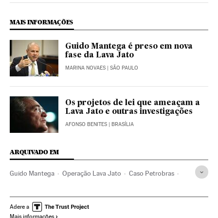
MAIS INFORMAÇÕES
Guido Mantega é preso em nova
fase da Lava Jato
MARINA NOVAES
| SÃO PAULO
Os projetos de lei que ameaçam a
Lava Jato e outras investigações
AFONSO BENITES
| BRASÍLIA
ARQUIVADO EM
Guido Mantega
Operação Lava Jato
Caso Petrobras
Investigação policial
Subornos
Financiamento ilegal
Lavagem dinheiro
Petrobras
Polícia Federal
Adere a
Mais informações