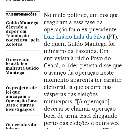
No meio político, um dos que
MAIS INFORMAÇÕES
reagiram a essa fase da
Guido Mantega
é levado a
operação foi o ex-presidente
depor em
Luiz Inácio Lula da Silva
(PT),
“condução
coercitiva” pela
de quem Guido Mantega foi
Zelotes
ministro da Fazenda. Em
entrevista à rádio Povo do
O mercado
Ceará, o líder petista disse que
brasileiro
maltrata Guido
o avanço da operação neste
Mantega
momento aparenta ter caráter
eleitoral, já que ocorre nas
Os projetos de
lei que
vésperas das eleições
ameaçam a
municipais. “[A operação]
Operação Lava
Jato e outras
deveria se chamar operação
investigações
boca de urna. Está chegando
perto das eleições e outra vez
Os recados do