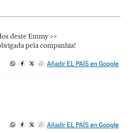
ados deste Emmy >>
brigada pela companhia!
Añadir EL PAÍS en Google
Compartir en Whatsapp
Compartir en Facebook
Compartir en Twitter
Desplegar Redes Sociales
Añadir EL PAÍS en Google
Compartir en Whatsapp
Compartir en Facebook
Compartir en Twitter
Desplegar Redes Sociales