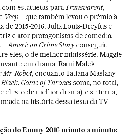
, com estatuetas para
Transparent
,
e
Veep
– que também levou o prêmio à
 de 2015-2016. Julia Louis-Dreyfus e
triz e ator protagonistas de comédia.
on – American Crime Story
conseguiu
e eles, o de melhor minissérie. Maggie
djuvante em drama. Rami Malek
r
Mr. Robot
, enquanto Tatiana Maslany
 Black
.
Game of Thrones
soma, no total,
 eles, o de melhor drama), e se torna,
emiada na história dessa festa da TV
ação do Emmy 2016 minuto a minuto: