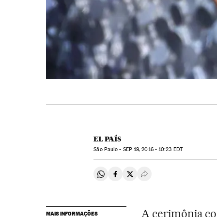
EL PAÍS
São Paulo -
SEP
19, 2016 - 10:23
EDT
Compartir en Whatsapp
Compartir en Facebook
Compartir en Twitter
Desplegar Redes Soci
A cerimônia c
MAIS INFORMAÇÕES