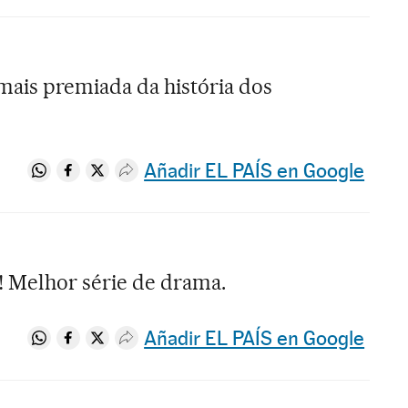
e mais premiada da história dos
Añadir EL PAÍS en Google
Compartir en Whatsapp
Compartir en Facebook
Compartir en Twitter
Desplegar Redes Sociales
! Melhor série de drama.
Añadir EL PAÍS en Google
Compartir en Whatsapp
Compartir en Facebook
Compartir en Twitter
Desplegar Redes Sociales