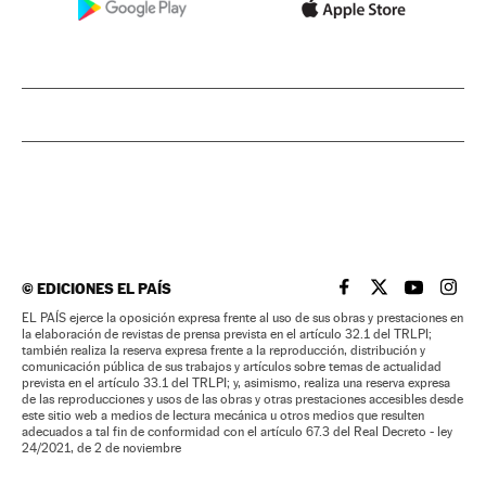
©
EDICIONES EL PAÍS
EL PAÍS BRASIL EN
EL PAÍS BRASI
EL PAÍS B
EL PA
EL PAÍS ejerce la oposición expresa frente al uso de sus obras y prestaciones en
la elaboración de revistas de prensa prevista en el artículo 32.1 del TRLPI;
también realiza la reserva expresa frente a la reproducción, distribución y
comunicación pública de sus trabajos y artículos sobre temas de actualidad
prevista en el artículo 33.1 del TRLPI; y, asimismo, realiza una reserva expresa
de las reproducciones y usos de las obras y otras prestaciones accesibles desde
este sitio web a medios de lectura mecánica u otros medios que resulten
adecuados a tal fin de conformidad con el artículo 67.3 del Real Decreto - ley
24/2021, de 2 de noviembre