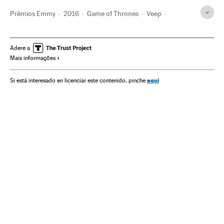
Prêmios Emmy
2016
Game of Thrones
Veep
Prêmios comunicação
Série dramática
Atores
Série comédia
Jornalismo
Prêmios
Gêneros séries
Adere a
Mais informações
Séries tv
Programa tv
Gente
Televisão
Eventos
Programação
Meios comunicação
Sociedade
aquí
Si está interesado en licenciar este contenido, pinche
Comunicação
Rami Malek