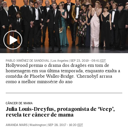
PABLO XIMÉNEZ DE SANDOVAL
|
Los Angeles
|
SEP 23, 2019 - 09:41
EDT
Hollywood premia o drama dos dragões em tom de
homenagem em sua última temporada, enquanto exalta a
comédia de Phoebe Waller-Bridge. ‘Chernobyl’ arrasa
como a melhor minissérie do ano
CÂNCER DE MAMA
Julia Louis-Dreyfus, protagonista de ‘Veep’,
revela ter câncer de mama
AMANDA MARS
|
Washington
|
SEP 28, 2017 - 16:20
EDT