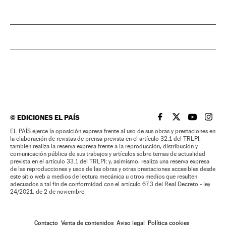
©
EDICIONES EL PAÍS
EL PAÍS BRASIL EN
EL PAÍS BRASI
EL PAÍS B
EL PA
EL PAÍS ejerce la oposición expresa frente al uso de sus obras y prestaciones en
la elaboración de revistas de prensa prevista en el artículo 32.1 del TRLPI;
también realiza la reserva expresa frente a la reproducción, distribución y
comunicación pública de sus trabajos y artículos sobre temas de actualidad
prevista en el artículo 33.1 del TRLPI; y, asimismo, realiza una reserva expresa
de las reproducciones y usos de las obras y otras prestaciones accesibles desde
este sitio web a medios de lectura mecánica u otros medios que resulten
adecuados a tal fin de conformidad con el artículo 67.3 del Real Decreto - ley
24/2021, de 2 de noviembre
Contacto
Venta de contenidos
Aviso legal
Política cookies