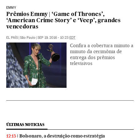
EMMY
Prêmios Emmy | ‘Game of Thrones’,
‘American Crime Story’ e ‘Veep’, grandes
vencedoras
EL PAÍS
|
São Paulo
|
SEP 19, 2016 - 10:23
EDT
Confira a cobertura minuto a
minuto da cerimônia de
entrega dos prêmios
televisivos
ÚLTIMAS NOTICIAS
Bolsonaro, a destruição como estratégia
12:15