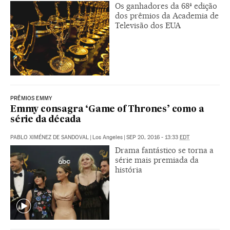
Os ganhadores da 68ª edição
dos prêmios da Academia de
Televisão dos EUA
PRÊMIOS EMMY
Emmy consagra ‘Game of Thrones’ como a
série da década
PABLO XIMÉNEZ DE SANDOVAL
|
Los Angeles
|
SEP 20, 2016 - 13:33
EDT
Drama fantástico se torna a
série mais premiada da
história