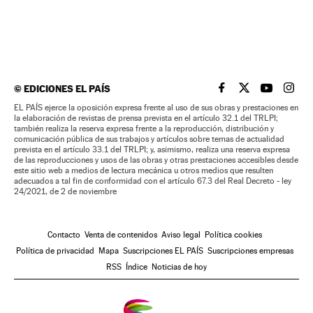
©
EDICIONES EL PAÍS
EL PAÍS BRASIL EN
EL PAÍS BRASI
EL PAÍS B
EL PA
EL PAÍS ejerce la oposición expresa frente al uso de sus obras y prestaciones en
la elaboración de revistas de prensa prevista en el artículo 32.1 del TRLPI;
también realiza la reserva expresa frente a la reproducción, distribución y
comunicación pública de sus trabajos y artículos sobre temas de actualidad
prevista en el artículo 33.1 del TRLPI; y, asimismo, realiza una reserva expresa
de las reproducciones y usos de las obras y otras prestaciones accesibles desde
este sitio web a medios de lectura mecánica u otros medios que resulten
adecuados a tal fin de conformidad con el artículo 67.3 del Real Decreto - ley
24/2021, de 2 de noviembre
Contacto
Venta de contenidos
Aviso legal
Política cookies
Política de privacidad
Mapa
Suscripciones EL PAÍS
Suscripciones empresas
RSS
Índice
Noticias de hoy