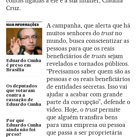
contas ligadas a ele e a sua mulher, Claudia
Cruz.
A campanha, que alerta que há
MAIS INFORMAÇÕES
muitos senhores do
trust
no
mundo, busca conscientizar as
pessoas para que os reais
beneficiários de
trusts
sejam
Eduardo Cunha
revelados e tornados públicos.
é preso em
“Precisamos saber quem são as
Brasília
pessoas e os reais beneficiários
de entidades secretas. Isso vai
Os deputados
que votaram
ajudar a acabar com grande
contra a
cassação de
parte da corrupção”, defende o
Eduardo Cunha
vídeo. Hoje, o
trust
permite
que alguém transfira bens
Por que
para uma empresa ou pessoa
Eduardo Cunha
ainda não foi
que passa a ser proprietária
preso?