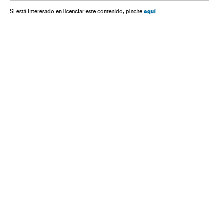
América Latina
América
Delitos
Empresas
Justiça
aquí
Si está interesado en licenciar este contenido, pinche
Política
Economia
Sociedade