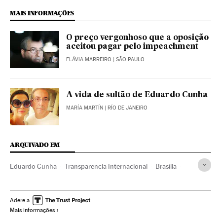
MAIS INFORMAÇÕES
O preço vergonhoso que a oposição
aceitou pagar pelo impeachment
FLÁVIA MARREIRO
| SÃO PAULO
A vida de sultão de Eduardo Cunha
MARÍA MARTÍN
| RÍO DE JANEIRO
ARQUIVADO EM
Eduardo Cunha
Transparencia Internacional
Brasília
Trust
Distrito Federal
Câmara Deputados
ONG
Congresso Nacional
Solidariedade
Corrupção política
Adere a
Mais informações
Brasil
Corrupção
Parlamento
América do Sul