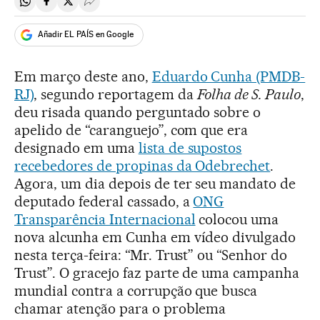
Compartir en Whatsapp
Compartir en Facebook
Compartir en Twitter
Desplegar Redes Sociales
Añadir EL PAÍS en Google
Em março deste ano,
Eduardo Cunha (PMDB-
RJ)
, segundo reportagem da
Folha de S. Paulo
,
deu risada quando perguntado sobre o
apelido de “caranguejo”, com que era
designado em uma
lista de supostos
recebedores de propinas da Odebrechet
.
Agora, um dia depois de ter seu mandato de
deputado federal cassado, a
ONG
Transparência Internacional
colocou uma
nova alcunha em Cunha em vídeo divulgado
nesta terça-feira: “Mr. Trust” ou “Senhor do
Trust”. O gracejo faz parte de uma campanha
mundial contra a corrupção que busca
chamar atenção para o problema