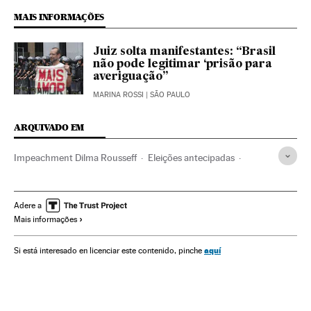
MAIS INFORMAÇÕES
Juiz solta manifestantes: “Brasil
não pode legitimar ‘prisão para
averiguação”
MARINA ROSSI
| SÃO PAULO
ARQUIVADO EM
Impeachment Dilma Rousseff
Eleições antecipadas
Atos protesto
Câmara Deputados
Partido dos Trabalhadores
Dilma Rousseff
Adere a
Mais informações
Crises políticas
Impeachment
Michel Temer
Destituições políticas
Presidente Brasil
aquí
Si está interesado en licenciar este contenido, pinche
Congresso Nacional
Atividade legislativa
Presidência Brasil
Parlamento
Governo Brasil
Brasil