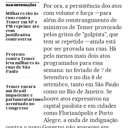
Por ora, a persistência dos atos
MAIS INFORMAÇÕES
com volume e força —para
Milhares vão às
ruas contra
além do constrangimento de
Temer em SP e
ministros de Temer provocado
PM reprime ato
com
pelos gritos de "golpista", que
justificativa
controversa
tem se repetido —ainda está
por ser provada nas ruas. Há
pelo menos mais dois atos
Protesto
contra Temer
programados para essa
leva milhares às
ruas de São
semana: no feriado de 7 de
Paulo
Setembro e no dia 8 de
setembro, tanto em São Paulo
Temer encara
como no Rio de Janeiro. Se
um Brasil
impaciente e
houve atos expressivos na
parlamentarismo
acentuado no
capital paulista e em cidades
Congresso
como Florianópolis e Porto
Alegre, a onda de indignação
contra o novo Governo não apareceu em