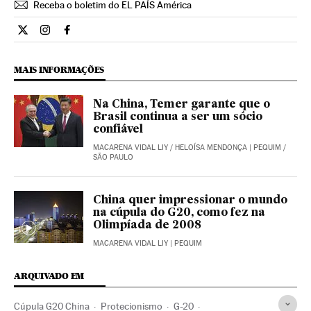
Receba o boletim do EL PAÍS América
Internacional El País Brasil en Twitter
Internacional El País Brasil en Instagram
Internacional El País Brasil en Facebook
MAIS INFORMAÇÕES
Na China, Temer garante que o
Brasil continua a ser um sócio
confiável
MACARENA VIDAL LIY
/
HELOÍSA MENDONÇA
| PEQUIM /
SÃO PAULO
China quer impressionar o mundo
na cúpula do G20, como fez na
Olimpíada de 2008
MACARENA VIDAL LIY
| PEQUIM
ARQUIVADO EM
Cúpula G20 China
Protecionismo
G-20