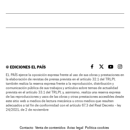
©
EDICIONES EL PAÍS
EL PAÍS BRASIL EN
EL PAÍS BRASI
EL PAÍS B
EL PA
EL PAÍS ejerce la oposición expresa frente al uso de sus obras y prestaciones en
la elaboración de revistas de prensa prevista en el artículo 32.1 del TRLPI;
también realiza la reserva expresa frente a la reproducción, distribución y
comunicación pública de sus trabajos y artículos sobre temas de actualidad
prevista en el artículo 33.1 del TRLPI; y, asimismo, realiza una reserva expresa
de las reproducciones y usos de las obras y otras prestaciones accesibles desde
este sitio web a medios de lectura mecánica u otros medios que resulten
adecuados a tal fin de conformidad con el artículo 67.3 del Real Decreto - ley
24/2021, de 2 de noviembre
Contacto
Venta de contenidos
Aviso legal
Política cookies