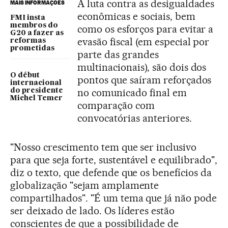
A luta contra as desigualdades
MAIS INFORMAÇÕES
econômicas e sociais, bem
FMI insta
membros do
como os esforços para evitar a
G20 a fazer as
evasão fiscal (em especial por
reformas
prometidas
parte das grandes
multinacionais), são dois dos
O début
pontos que saíram reforçados
internacional
no comunicado final em
do presidente
Michel Temer
comparação com
convocatórias anteriores.
"Nosso crescimento tem que ser inclusivo
para que seja forte, sustentável e equilibrado",
diz o texto, que defende que os benefícios da
globalização "sejam amplamente
compartilhados". "É um tema que já não pode
ser deixado de lado. Os líderes estão
conscientes de que a possibilidade de