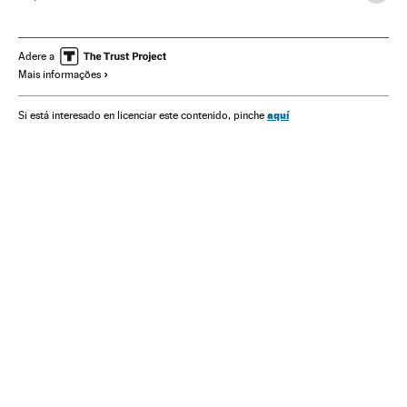
Política comercial
Cúpulas internacionais
Relações internacionais
China
Conjuntura econômica
Adere a
Mais informações
Impostos
Ásia oriental
Tributos
Ásia
Comércio
Organizações internacionais
Relações exteriores
aquí
Si está interesado en licenciar este contenido, pinche
Economia
Finanças