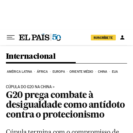
Pular para o conteúdo
SUSCRÍBETE
Internacional
AMÉRICA LATINA
ÁFRICA
EUROPA
ORIENTE MÉDIO
CHINA
EUA
CÚPULA DO G20 NA CHINA
G20 prega combate à
desigualdade como antídoto
contra o protecionismo
Cúpula termina com o compromisso de