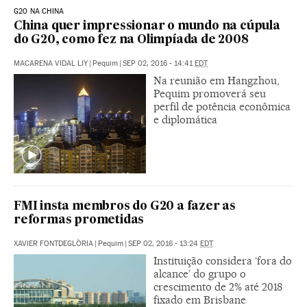
G20 NA CHINA
China quer impressionar o mundo na cúpula
do G20, como fez na Olimpíada de 2008
MACARENA VIDAL LIY
|
Pequim
|
SEP 02, 2016 - 14:41
EDT
Na reunião em Hangzhou,
Pequim promoverá seu
perfil de potência econômica
e diplomática
FMI insta membros do G20 a fazer as
reformas prometidas
XAVIER FONTDEGLÒRIA
|
Pequim
|
SEP 02, 2016 - 13:24
EDT
Instituição considera ‘fora do
alcance’ do grupo o
crescimento de 2% até 2018
fixado em Brisbane