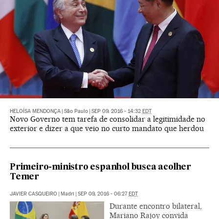
HELOÍSA MENDONÇA
|
São Paulo
|
SEP 09, 2016 - 14:32
EDT
Novo Governo tem tarefa de consolidar a legitimidade no
exterior e dizer a que veio no curto mandato que herdou
Primeiro-ministro espanhol busca acolher
Temer
JAVIER CASQUEIRO
|
Madri
|
SEP 09, 2016 - 06:27
EDT
Durante encontro bilateral,
Mariano Rajoy convida