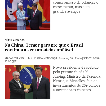
compromisso de relançar o
crescimento, mas sem
grandes avanços
CÚPULA DO G20
Na China, Temer garante que o Brasil
continua a ser um sócio confiável
MACARENA VIDAL LIY
/
HELOÍSA MENDONÇA
|
Pequim / São Paulo
|
SEP 02, 2016 -
15:03
EDT
Novo presidente é recebido
pelo premiê chinês Xi
Jinping. Ministro da Fazenda,
Henrique Meirelles, fala de
investimentos de 269 bilhões
a investidores chineses