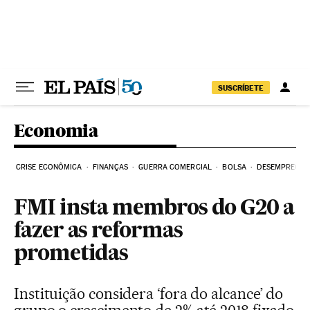
Pular para o conteúdo
SUSCRÍBETE
Economia
CRISE ECONÔMICA
FINANÇAS
GUERRA COMERCIAL
BOLSA
DESEMPREGO
FMI insta membros do G20 a
fazer as reformas
prometidas
Instituição considera ‘fora do alcance’ do