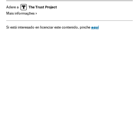
Comércio exterior
Ásia oriental
Ásia
Adere a
Mais informações
Organizações internacionais
Economia
Relações exteriores
Finanças
aquí
Si está interesado en licenciar este contenido, pinche