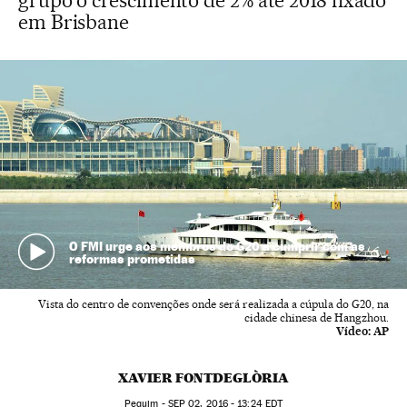
grupo o crescimento de 2% até 2018 fixado
em Brisbane
O FMI urge aos membros do G20 a cumprir com as
reformas prometidas
Vista do centro de convenções onde será realizada a cúpula do G20, na
cidade chinesa de Hangzhou.
Vídeo:
AP
XAVIER FONTDEGLÒRIA
Pequim -
SEP
02, 2016 - 13:24
EDT