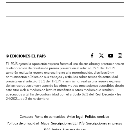
©
EDICIONES EL PAÍS
EL PAÍS BRASIL EN
EL PAÍS BRASI
EL PAÍS B
EL PA
EL PAÍS ejerce la oposición expresa frente al uso de sus obras y prestaciones en
la elaboración de revistas de prensa prevista en el artículo 32.1 del TRLPI;
también realiza la reserva expresa frente a la reproducción, distribución y
comunicación pública de sus trabajos y artículos sobre temas de actualidad
prevista en el artículo 33.1 del TRLPI; y, asimismo, realiza una reserva expresa
de las reproducciones y usos de las obras y otras prestaciones accesibles desde
este sitio web a medios de lectura mecánica u otros medios que resulten
adecuados a tal fin de conformidad con el artículo 67.3 del Real Decreto - ley
24/2021, de 2 de noviembre
Contacto
Venta de contenidos
Aviso legal
Política cookies
Política de privacidad
Mapa
Suscripciones EL PAÍS
Suscripciones empresas
RSS
Índice
Noticias de hoy