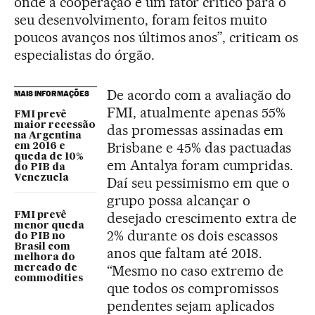
onde a cooperação é um fator crítico para o
seu desenvolvimento, foram feitos muito
poucos avanços nos últimos anos”, criticam os
especialistas do órgão.
De acordo com a avaliação do
MAIS INFORMAÇÕES
FMI, atualmente apenas 55%
FMI prevê
maior recessão
das promessas assinadas em
na Argentina
Brisbane e 45% das pactuadas
em 2016 e
queda de 10%
em Antalya foram cumpridas.
do PIB da
Venezuela
Daí seu pessimismo em que o
grupo possa alcançar o
desejado crescimento extra de
FMI prevê
menor queda
2% durante os dois escassos
do PIB no
Brasil com
anos que faltam até 2018.
melhora do
“Mesmo no caso extremo de
mercado de
commodities
que todos os compromissos
pendentes sejam aplicados