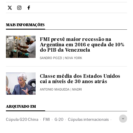
Economia El País Brasil en Twitter
Economia El País Brasil en Instagram
Economia El País Brasil en Facebook
MAIS INFORMAÇÕES
FMI prevê maior recessão na
Argentina em 2016 e queda de 10%
do PIB da Venezuela
SANDRO POZZI
| NOVA YORK
Classe média dos Estados Unidos
cai a níveis de 30 anos atrás
ANTONIO MAQUEDA
| MADRI
ARQUIVADO EM
Cúpula G20 China
FMI
G-20
Cúpulas internacionais
China
Conjuntura econômica
Relações internacionais