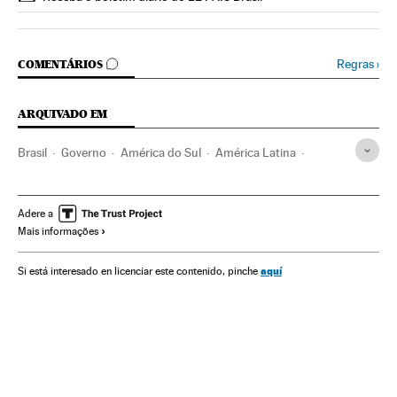
COMENTÁRIOS
Regras
›
COMENTÁRIOS
ARQUIVADO EM
Brasil
Governo
América do Sul
América Latina
Administração Estado
América
Organizações internacionais
Administração pública
Adere a
Mais informações
Política
Espanha
Mariano Rajoy
Relações exteriores
Michel Temer
Cúpula G20 China
Presidente Brasil
aquí
Si está interesado en licenciar este contenido, pinche
G-20
Cúpulas internacionais
Presidência Brasil
Relações internacionais
Governo Brasil