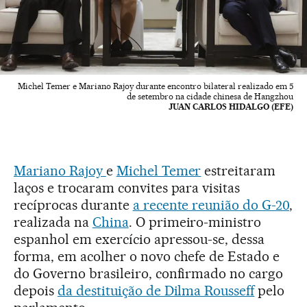
Michel Temer e Mariano Rajoy durante encontro bilateral realizado em 5
de setembro na cidade chinesa de Hangzhou
JUAN CARLOS HIDALGO (EFE)
Mariano Rajoy
e
Michel Temer
estreitaram
laços e trocaram convites para visitas
recíprocas durante
a recente reunião do G-20
,
realizada na
China
. O primeiro-ministro
espanhol em exercício apressou-se, dessa
forma, em acolher o novo chefe de Estado e
do Governo brasileiro, confirmado no cargo
depois
da destituição de Dilma Rousseff
pelo