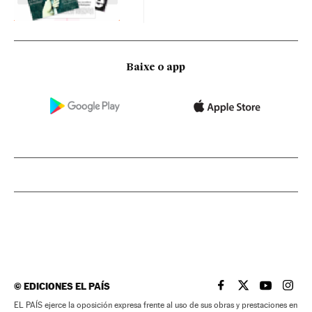
Baixe o app
©
EDICIONES EL PAÍS
EL PAÍS BRASIL EN
EL PAÍS BRASI
EL PAÍS B
EL PA
EL PAÍS ejerce la oposición expresa frente al uso de sus obras y prestaciones en