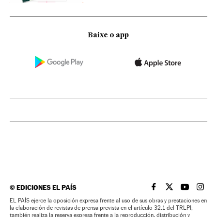
Baixe o app
©
EDICIONES EL PAÍS
EL PAÍS BRASIL EN
EL PAÍS BRASI
EL PAÍS B
EL PA
EL PAÍS ejerce la oposición expresa frente al uso de sus obras y prestaciones en
la elaboración de revistas de prensa prevista en el artículo 32.1 del TRLPI;
también realiza la reserva expresa frente a la reproducción, distribución y