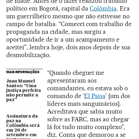
de idade. Antes de o fazer realizou trabalho
político em Bogotá, capital da
Colômbia
. Era
um guerrilheiro mesmo que não estivesse no
campo de batalha. “Comecei com trabalho de
propaganda na cidade, mas surgiu a
oportunidade de ir a um acampamento e
aceitei”, lembra hoje, dois anos depois de sua
desmobilização.
“Quando cheguei me
MAIS INFORMAÇÕES
apresentaram aos
Juan Manuel
Santos: “Uma
comandantes, eu estava sob o
justiça perfeita
comando de ‘
El Paisa
’ [um dos
não permite a
paz”
líderes mais sanguinários].
Acreditava que sabia muito
Assinatura da
sobre as FARC, mas ao chegar
paz na
lá foi tudo muito complexo”,
Colômbia será
em 26 de
diz. Conta que demorou a se
setembro em