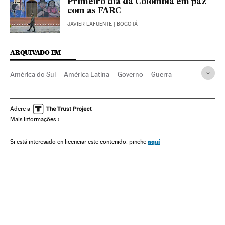
Primeiro dia da Colômbia em paz
com as FARC
JAVIER LAFUENTE
| BOGOTÁ
ARQUIVADO EM
América do Sul
América Latina
Governo
Guerra
Grupos terroristas
América
Conflitos
Terrorismo
Administração Estado
Política
Processo paz Colômbia
Adere a
Mais informações
Administração pública
Acordos paz
FARC
Conflicto Colombia
Colômbia
Processo paz
aquí
Si está interesado en licenciar este contenido, pinche
Guerrilhas
Conflictos armados
Gobierno Colombia