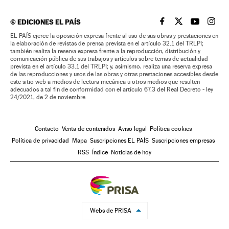
©
EDICIONES EL PAÍS
EL PAÍS BRASIL EN
EL PAÍS BRASI
EL PAÍS B
EL PA
EL PAÍS ejerce la oposición expresa frente al uso de sus obras y prestaciones en
la elaboración de revistas de prensa prevista en el artículo 32.1 del TRLPI;
también realiza la reserva expresa frente a la reproducción, distribución y
comunicación pública de sus trabajos y artículos sobre temas de actualidad
prevista en el artículo 33.1 del TRLPI; y, asimismo, realiza una reserva expresa
de las reproducciones y usos de las obras y otras prestaciones accesibles desde
este sitio web a medios de lectura mecánica u otros medios que resulten
adecuados a tal fin de conformidad con el artículo 67.3 del Real Decreto - ley
24/2021, de 2 de noviembre
Contacto
Venta de contenidos
Aviso legal
Política cookies
Política de privacidad
Mapa
Suscripciones EL PAÍS
Suscripciones empresas
RSS
Índice
Noticias de hoy
Webs de PRISA