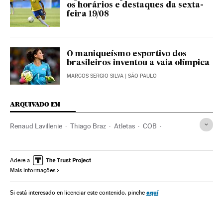
os horários e destaques da sexta-
feira 19/08
O maniqueísmo esportivo dos
brasileiros inventou a vaia olímpica
MARCOS SERGIO SILVA
| SÃO PAULO
ARQUIVADO EM
Renaud Lavillenie
Thiago Braz
Atletas
COB
Olimpíadas Rio 2016
Rio de Janeiro
Estado Rio de Janeiro
Jogos Olímpicos
COI
Brasil
Adere a
Mais informações
Atletismo
Instalações esportivas
Competições
Organizações desportivas
Gente
Esportes
América
aquí
Si está interesado en licenciar este contenido, pinche
Sociedade