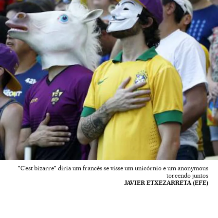
"C'est bizarre" diria um francês se visse um unicórnio e um anonymous
torcendo juntos
JAVIER ETXEZARRETA (EFE)