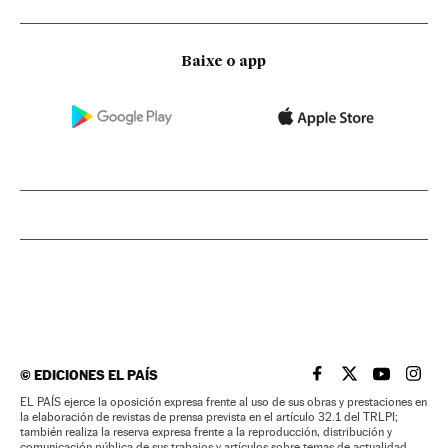
Baixe o app
©
EDICIONES EL PAÍS
EL PAÍS BRASIL EN
EL PAÍS BRASI
EL PAÍS B
EL PA
EL PAÍS ejerce la oposición expresa frente al uso de sus obras y prestaciones en
la elaboración de revistas de prensa prevista en el artículo 32.1 del TRLPI;
también realiza la reserva expresa frente a la reproducción, distribución y
comunicación pública de sus trabajos y artículos sobre temas de actualidad