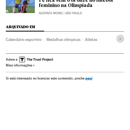
1 e fica sem o bronze no futebol
feminino na Olimpíada
GUSTAVO MONIZ
| SÃO PAULO
ARQUIVADO EM
Calendário esportivo
Medalhas olímpicas
Atletas
Horários jogos
Olimpíadas Rio 2016
Classificação esportiva
Futebol feminino
Voleibol
Adere a
Mais informações
Jogos Olímpicos
Brasil
Esportistas
Atletismo
Competições
Agenda
Esportes
Eventos
Sociedade
aquí
Si está interesado en licenciar este contenido, pinche