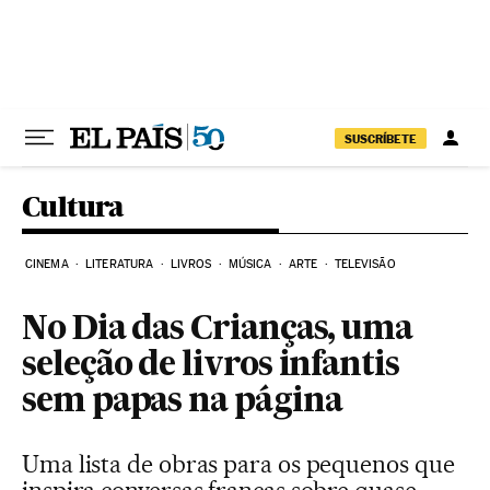
Pular para o conteúdo
SUSCRÍBETE
Cultura
CINEMA
LITERATURA
LIVROS
MÚSICA
ARTE
TELEVISÃO
No Dia das Crianças, uma
seleção de livros infantis
sem papas na página
Uma lista de obras para os pequenos que