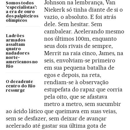
Johnson na lembrança, Van
Somos todos
‘especialistas’:
Niekerk só tinha diante de si o
a era de ouro
vazio, o absoluto. E foi atrás
dos palpiteiros
olímpicos
dele. Sem hesitar. Sem
cambalear. Acelerando mesmo
Ladrões
nos últimos 100m, enquanto
armados
seus dois rivais de sempre,
assaltam
quatro
Merrit na raia cinco, James, na
nadadores
norte-
seis, envolviam-se primeiro
americanos no
em sua pequena batalha de
Rio
egos e depois, na reta,
rendiam-se à observação
O decadente
centro do Rio
estupefata do rapaz que corria
ressurge
pela oito, que se afastava
metro a metro, sem sucumbir
ao ácido lático que queimava em suas veias,
sem se desfazer, sem deixar de avançar
acelerado até gastar sua última gota de