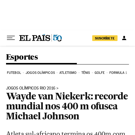
Pular para o conteúdo
SUSCRÍBETE
Esportes
FUTEBOL
JOGOS OLÍMPICOS
ATLETISMO
TÊNIS
GOLFE
FORMULA 1
JOGOS OLÍMPICOS RIO 2016
Wayde van Niekerk: recorde
mundial nos 400 m ofusca
Michael Johnson
Atleta sul-africano termina os 400m com