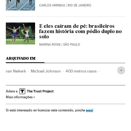
CARLOS ARRIBAS
| RIO DE JANEIRO
E eles caíram de pé: brasileiros
fazem história com pódio duplo no
solo
MARINA ROSSI
| SÃO PAULO
ARQUIVADO EM
van Niekerk
Michael Johnson
400 metros rasos
Olimpíadas Rio 2016
África do Sul
Rio de Janeiro
África meridional
Estado Rio de Janeiro
Adere a
Mais informações
Jogos Olímpicos
África subsaariana
Atletismo
Brasil
África
Competições
América do Sul
América Latina
aquí
Si está interesado en licenciar este contenido, pinche
Esportes
América