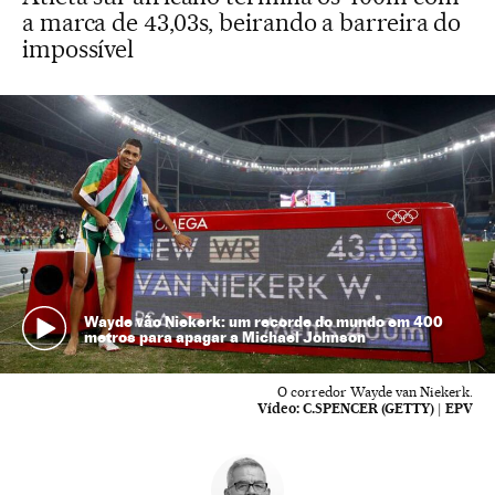
a marca de 43,03s, beirando a barreira do
impossível
Wayde vão Niekerk: um recorde do mundo em 400
metros para apagar a Michael Johnson
O corredor Wayde van Niekerk.
Vídeo:
C.SPENCER (GETTY) | EPV