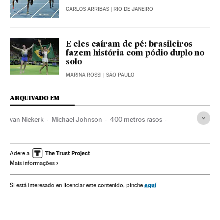
CARLOS ARRIBAS
| RIO DE JANEIRO
E eles caíram de pé: brasileiros
fazem história com pódio duplo no
solo
MARINA ROSSI
| SÃO PAULO
ARQUIVADO EM
van Niekerk
Michael Johnson
400 metros rasos
Olimpíadas Rio 2016
África do Sul
Rio de Janeiro
África meridional
Estado Rio de Janeiro
Adere a
Mais informações
Jogos Olímpicos
África subsaariana
Atletismo
Brasil
África
Competições
América do Sul
América Latina
aquí
Si está interesado en licenciar este contenido, pinche
Esportes
América