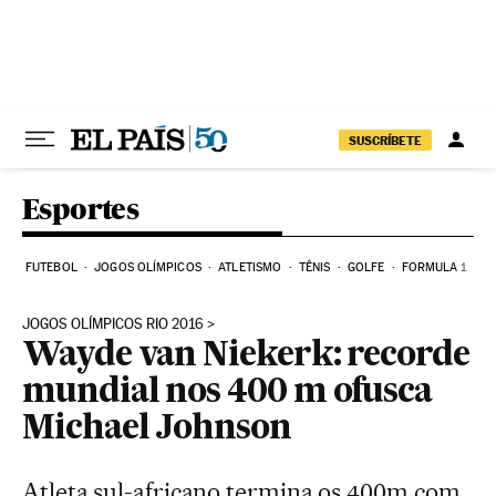
Pular para o conteúdo
SUSCRÍBETE
Esportes
FUTEBOL
JOGOS OLÍMPICOS
ATLETISMO
TÊNIS
GOLFE
FORMULA 1
JOGOS OLÍMPICOS RIO 2016
Wayde van Niekerk: recorde
mundial nos 400 m ofusca
Michael Johnson
Atleta sul-africano termina os 400m com