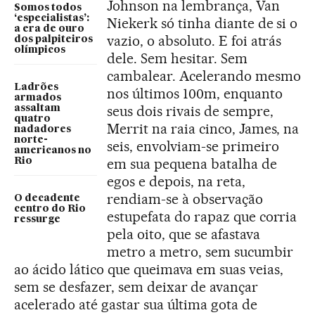
Johnson na lembrança, Van
Somos todos
‘especialistas’:
Niekerk só tinha diante de si o
a era de ouro
vazio, o absoluto. E foi atrás
dos palpiteiros
olímpicos
dele. Sem hesitar. Sem
cambalear. Acelerando mesmo
Ladrões
nos últimos 100m, enquanto
armados
seus dois rivais de sempre,
assaltam
quatro
Merrit na raia cinco, James, na
nadadores
norte-
seis, envolviam-se primeiro
americanos no
em sua pequena batalha de
Rio
egos e depois, na reta,
rendiam-se à observação
O decadente
centro do Rio
estupefata do rapaz que corria
ressurge
pela oito, que se afastava
metro a metro, sem sucumbir
ao ácido lático que queimava em suas veias,
sem se desfazer, sem deixar de avançar
acelerado até gastar sua última gota de