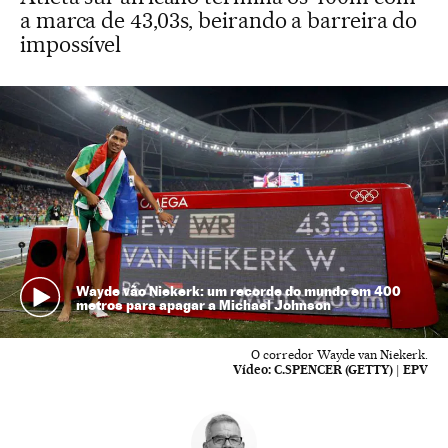
a marca de 43,03s, beirando a barreira do
impossível
Wayde vão Niekerk: um recorde do mundo em 400
metros para apagar a Michael Johnson
O corredor Wayde van Niekerk.
Vídeo:
C.SPENCER (GETTY) | EPV