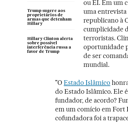
ou EI. Em um co
uma entrevista 
Trump sugere aos
proprietários de
republicano à 
armas que detenham
Hillary
cumplicidade 
terroristas. Cl
Hillary Clinton alerta
sobre possível
oportunidade p
interferência russa a
favor de Trump
de ser comanda
mundial.
"O
Estado Islâmico
honra
do Estado Islâmico. Ele 
fundador, de acordo? Fu
em um comício em Fort La
cofundadora foi a trapac