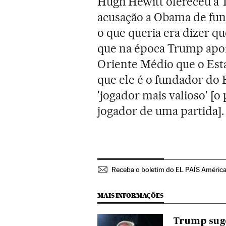
Hugh Hewitt ofereceu a T
acusação a Obama de fun
o que queria era dizer qu
que na época Trump apoi
Oriente Médio que o Esta
que ele é o fundador do E
'jogador mais valioso' [
jogador de uma partida].
Receba o boletim do EL PAÍS Améric
MAIS INFORMAÇÕES
Trump suge