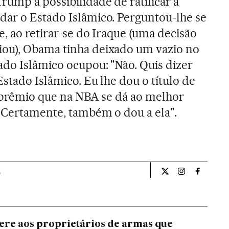
rump a possibilidade de ratificar a
dar o Estado Islâmico. Perguntou-lhe se
e, ao retirar-se do Iraque (uma decisão
ou), Obama tinha deixado um vazio no
do Islâmico ocupou: "Não. Quis dizer
stado Islâmico. Eu lhe dou o título de
o prêmio que na NBA se dá ao melhor
 Certamente, também o dou a ela".
a
Internacional El Pa
Internacional
Internac
re aos proprietários de armas que