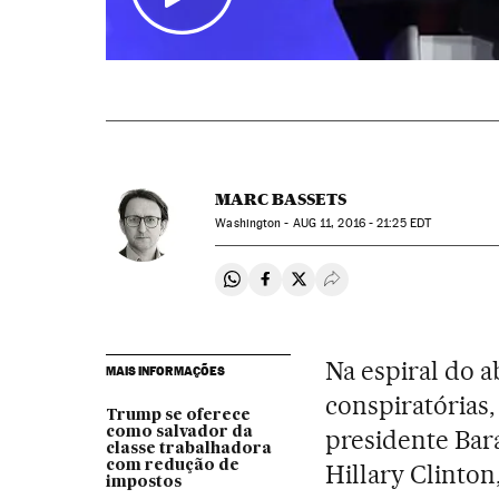
MARC BASSETS
Washington -
AUG
11, 2016 - 21:25
EDT
Compartir en Whatsapp
Compartir en Facebook
Compartir en Twitter
Desplegar Redes Soci
Na espiral do a
MAIS INFORMAÇÕES
conspiratórias
Trump se oferece
como salvador da
presidente Bar
classe trabalhadora
com redução de
Hillary Clinton
impostos