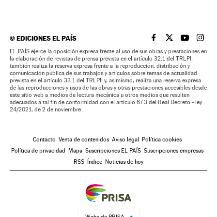
©
EDICIONES EL PAÍS
EL PAÍS BRASIL EN
EL PAÍS BRASI
EL PAÍS B
EL PA
EL PAÍS ejerce la oposición expresa frente al uso de sus obras y prestaciones en
la elaboración de revistas de prensa prevista en el artículo 32.1 del TRLPI;
también realiza la reserva expresa frente a la reproducción, distribución y
comunicación pública de sus trabajos y artículos sobre temas de actualidad
prevista en el artículo 33.1 del TRLPI; y, asimismo, realiza una reserva expresa
de las reproducciones y usos de las obras y otras prestaciones accesibles desde
este sitio web a medios de lectura mecánica u otros medios que resulten
adecuados a tal fin de conformidad con el artículo 67.3 del Real Decreto - ley
24/2021, de 2 de noviembre
Contacto
Venta de contenidos
Aviso legal
Política cookies
Política de privacidad
Mapa
Suscripciones EL PAÍS
Suscripciones empresas
RSS
Índice
Noticias de hoy
Webs de PRISA