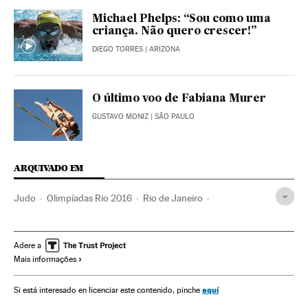
Michael Phelps: “Sou como uma
criança. Não quero crescer!”
DIEGO TORRES
| ARIZONA
O último voo de Fabiana Murer
GUSTAVO MONIZ
| SÃO PAULO
ARQUIVADO EM
Judo
Olimpíadas Rio 2016
Rio de Janeiro
Voleibol feminino
Estado Rio de Janeiro
Handebol
Artes marciais
Futebol feminino
Voleibol
Adere a
Mais informações
Jogos Olímpicos
Esporte feminino
Brasil
Futebol
Competições
América do Sul
América Latina
aquí
Si está interesado en licenciar este contenido, pinche