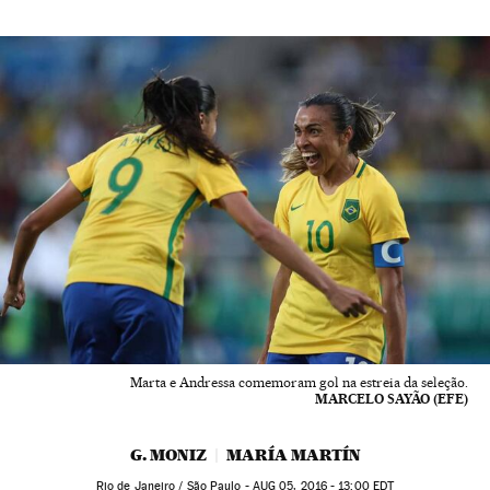
Marta e Andressa comemoram gol na estreia da seleção.
MARCELO SAYÃO (EFE)
G. MONIZ
MARÍA MARTÍN
Rio de Janeiro / São Paulo -
AUG
05, 2016 - 13:00
EDT