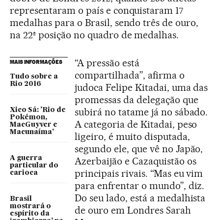
representaram o país e conquistaram 17
medalhas para o Brasil, sendo três de ouro,
na 22ª posição no quadro de medalhas.
“A pressão está
MAIS INFORMAÇÕES
compartilhada”, afirma o
Tudo sobre a
Rio 2016
judoca Felipe Kitadai, uma das
promessas da delegação que
subirá no tatame já no sábado.
Xico Sá: 'Rio de
Pokémon,
A categoria de Kitadai, peso
MacGuyver e
Macunaíma'
ligeiro, é muito disputada,
segundo ele, que vê no Japão,
A guerra
Azerbaijão e Cazaquistão os
particular do
principais rivais. “Mas eu vim
carioca
para enfrentar o mundo”, diz.
Do seu lado, está a medalhista
Brasil
mostrará o
de ouro em Londres Sarah
espírito da