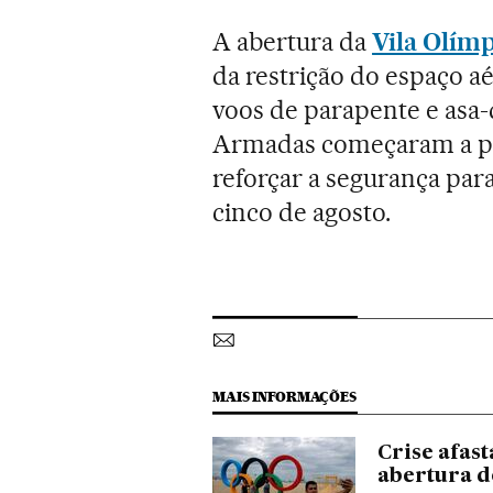
A abertura da
Vila Olím
da restrição do espaço aé
voos de parapente e asa-
Armadas começaram a pa
reforçar a segurança para
cinco de agosto.
MAIS INFORMAÇÕES
Crise afast
abertura d