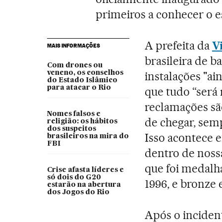
primeiros a conhecer o e
A prefeita da
V
MAIS INFORMAÇÕES
brasileira de b
Com drones ou
veneno, os conselhos
instalações "ai
do Estado Islâmico
para atacar o Rio
que tudo “será 
reclamações sã
Nomes falsos e
de chegar, sem
religião: os hábitos
dos suspeitos
Isso acontece e
brasileiros na mira do
FBI
dentro de nossa
que foi medalh
Crise afasta líderes e
só dois do G20
1996, e bronze
estarão na abertura
dos Jogos do Rio
Após o inciden