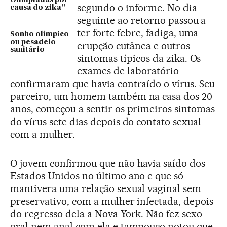
Olimpíadas por
segundo o informe. No dia
causa do zika”
seguinte ao retorno passou a
ter forte febre, fadiga, uma
Sonho olímpico
ou pesadelo
erupção cutânea e outros
sanitário
sintomas típicos da zika. Os
exames de laboratório
confirmaram que havia contraído o vírus. Seu
parceiro, um homem também na casa dos 20
anos, começou a sentir os primeiros sintomas
do vírus sete dias depois do contato sexual
com a mulher.
O jovem confirmou que não havia saído dos
Estados Unidos no último ano e que só
mantivera uma relação sexual vaginal sem
preservativo, com a mulher infectada, depois
do regresso dela a Nova York. Não fez sexo
oral nem anal com ela e tampouco notou que