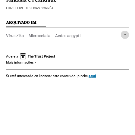
Fantasia e realidade
LUIZ FELIPE DE SEIXAS CORRÊA
ARQUIVADO EM
Vírus Zika
Microcefalia
Aedes aegypti
Malformações congênitas
Mosquitos
Doenças tropicais
Virologia
Doenças neurológicas
Microbiologia
Adere a
Mais informações
Doenças genéticas
Gravidez
Estados Unidos
Epidemia
Reprodução
América do Norte
Doenças
aquí
Si está interesado en licenciar este contenido, pinche
Fauna
Medicina
América
Genética
Espécies
Biologia
Saúde
Meio ambiente
Ciências naturais