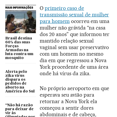
O
primeiro caso de
MAIS INFORMAÇÕES
transmissão sexual de mulher
para homem
ocorreu em uma
mulher não grávida “na casa
dos 20 anos” que informou ter
Brasil destina
mantido relação sexual
60% das suas
vaginal sem usar preservativo
Forças
Armadas na
com um homem no mesmo
luta contra um
mosquito
dia em que regressou a Nova
York procedente de uma área
Alerta pelo
onde há vírus da zika.
zika vírus
dispara os
pedidos de
No próprio aeroporto em que
aborto na
América do Sul
esperava seu avião para
retornar a Nova York ela
“Não há razão
começou a sentir dores
para deixar de
abdominais e de cabeça,
vir às