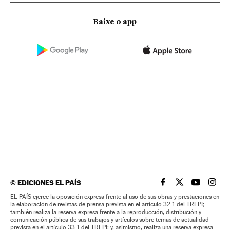
Baixe o app
©
EDICIONES EL PAÍS
EL PAÍS BRASIL EN
EL PAÍS BRASI
EL PAÍS B
EL PA
EL PAÍS ejerce la oposición expresa frente al uso de sus obras y prestaciones en
la elaboración de revistas de prensa prevista en el artículo 32.1 del TRLPI;
también realiza la reserva expresa frente a la reproducción, distribución y
comunicación pública de sus trabajos y artículos sobre temas de actualidad
prevista en el artículo 33.1 del TRLPI; y, asimismo, realiza una reserva expresa