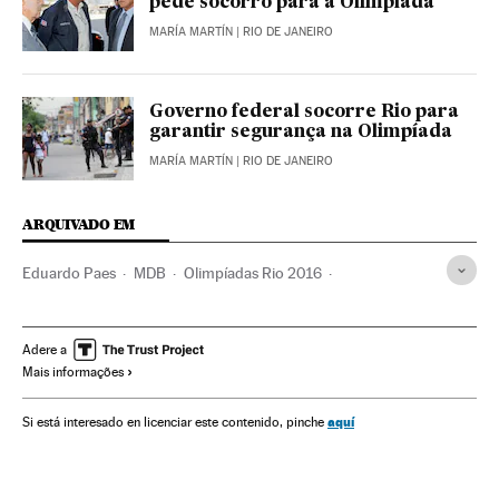
pede socorro para a Olimpíada
MARÍA MARTÍN
| RIO DE JANEIRO
Governo federal socorre Rio para
garantir segurança na Olimpíada
MARÍA MARTÍN
| RIO DE JANEIRO
ARQUIVADO EM
Eduardo Paes
MDB
Olimpíadas Rio 2016
Rio de Janeiro
Crise econômica
Estado Rio de Janeiro
Recessão econômica
Jogos Olímpicos
Adere a
Mais informações
Conjuntura econômica
Brasil
Partidos políticos
América do Sul
América Latina
Competições
aquí
Si está interesado en licenciar este contenido, pinche
América
Esportes
Economia
Política
Carlos Arthur Nuzman