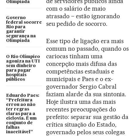
de servidores públicos ainda
Olimpíada
com o salário de maio
atrasado – estão ignorando
Governo
seu pedido de socorro.
federal socorre
Rio para
garantir
segurança na
Esse tipo de ligação era mais
Olimpíada
comum no passado, quando os
cariocas tinham uma
O Rio Olímpico
agoniza na UTI
concepção mais difusa das
sem dinheiro
competências estaduais e
para pagar
hospitais
municipais e Paes e o ex-
públicos
governador Sergio Cabral
faziam alarde da sua sintonia.
Eduardo Paes:
“Prefeitura
Hoje ilustra uma das mais
errou ao não
recentes preocupações do
ter regras
claras para a
prefeito: separar sua gestão da
ciclovia. É um
conjunto de
crítica situação do Estado,
falhas
governado pelos seus colegas
inaceitável”