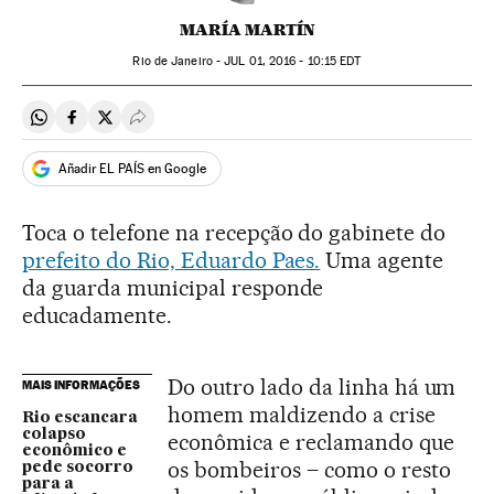
MARÍA MARTÍN
Rio de Janeiro -
JUL
01, 2016 - 10:15
EDT
Compartir en Whatsapp
Compartir en Facebook
Compartir en Twitter
Desplegar Redes Sociales
Añadir EL PAÍS en Google
Toca o telefone na recepção do gabinete do
prefeito do Rio, Eduardo Paes.
Uma agente
da guarda municipal responde
educadamente.
Do outro lado da linha há um
MAIS INFORMAÇÕES
homem maldizendo a crise
Rio escancara
colapso
econômica e reclamando que
econômico e
os bombeiros – como o resto
pede socorro
para a