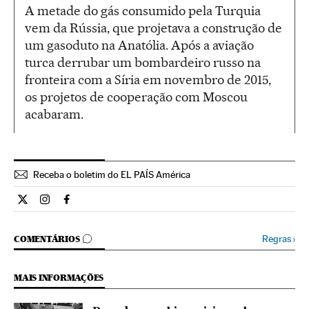
A metade do gás consumido pela Turquia
vem da Rússia, que projetava a construção de
um gasoduto na Anatólia. Após a aviação
turca derrubar um bombardeiro russo na
fronteira com a Síria em novembro de 2015,
os projetos de cooperação com Moscou
acabaram.
Receba o boletim do EL PAÍS América
Internacional El País Brasil en Twitter
Internacional El País Brasil en Instagram
Internacional El País Brasil en Facebook
COMENTÁRIOS
Regras
›
COMENTÁRIOS
MAIS INFORMAÇÕES