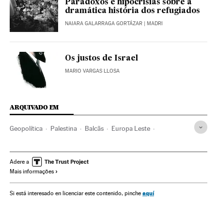
Paradoxos e hipocrisias sobre a
dramática história dos refugiados
NAIARA GALARRAGA GORTÁZAR
| MADRI
Os justos de Israel
MARIO VARGAS LLOSA
ARQUIVADO EM
Geopolítica
Palestina
Balcãs
Europa Leste
Oriente médio
Europa Sul
Combustíveis fósseis
Ásia
Combustíveis
Europa
Benjamin Netanyahu
Adere a
Mais informações
Energia não renovável
Política
Fontes energia
Economia
Energia
Faixa de Gaza
aquí
Si está interesado en licenciar este contenido, pinche
Recep Tayyip Erdogan
Gás natural
Turquia
Israel