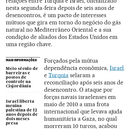
relações entre Turquia e Israel, oficializado
nesta segunda-feira depois de seis anos de
desencontros, é um pacto de interesses
mútuos que gira em torno do negócio do gás
natural no Mediterrâneo Oriental e a sua
condição de aliados dos Estados Unidos em
uma região chave.
Forçados pela mútua
MAIS INFORMAÇÕES
dependência econômica,
Israel
Meio século de
barreiras e
e
Turquia
selaram a
postos de
reconciliação após seis anos de
controle na
Cisjordânia
desencontro. O ataque por
forças navais israelenses em
Israel liberta
maio de 2010 a uma frota
menina
internacional que levava ajuda
palestina de 12
anos depois de
humanitária a Gaza, no qual
dois meses
presa
morreram 10 turcos, acabou