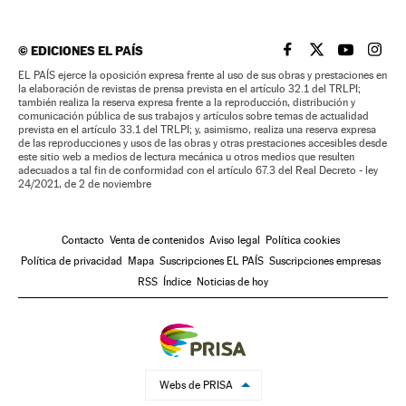
©
EDICIONES EL PAÍS
EL PAÍS BRASIL EN
EL PAÍS BRASI
EL PAÍS B
EL PA
EL PAÍS ejerce la oposición expresa frente al uso de sus obras y prestaciones en
la elaboración de revistas de prensa prevista en el artículo 32.1 del TRLPI;
también realiza la reserva expresa frente a la reproducción, distribución y
comunicación pública de sus trabajos y artículos sobre temas de actualidad
prevista en el artículo 33.1 del TRLPI; y, asimismo, realiza una reserva expresa
de las reproducciones y usos de las obras y otras prestaciones accesibles desde
este sitio web a medios de lectura mecánica u otros medios que resulten
adecuados a tal fin de conformidad con el artículo 67.3 del Real Decreto - ley
24/2021, de 2 de noviembre
Contacto
Venta de contenidos
Aviso legal
Política cookies
Política de privacidad
Mapa
Suscripciones EL PAÍS
Suscripciones empresas
RSS
Índice
Noticias de hoy
Webs de PRISA