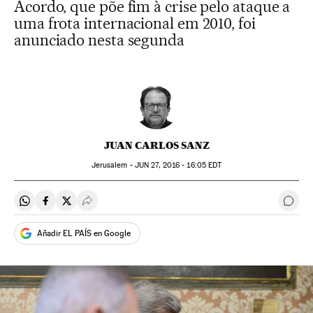
Acordo, que põe fim à crise pelo ataque a
uma frota internacional em 2010, foi
anunciado nesta segunda
JUAN CARLOS SANZ
Jerusalem -
JUN
27, 2016 - 16:05
EDT
Compartir en Whatsapp
Compartir en Facebook
Compartir en Twitter
Desplegar Redes Sociales
Come
Añadir EL PAÍS en Google