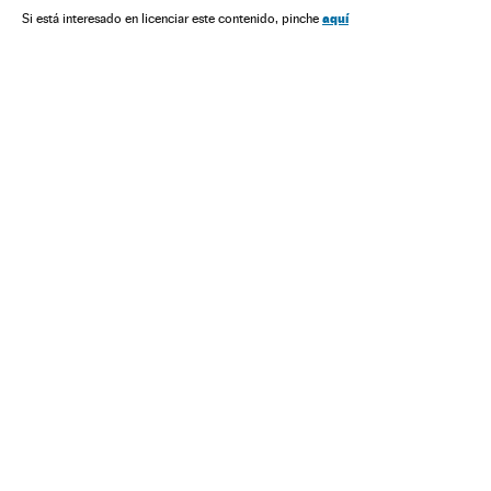
América do Sul
América Latina
América
Política
aquí
Si está interesado en licenciar este contenido, pinche