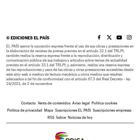
©
EDICIONES EL PAÍS
EL PAÍS BRASIL EN
EL PAÍS BRASI
EL PAÍS B
EL PA
EL PAÍS ejerce la oposición expresa frente al uso de sus obras y prestaciones en
la elaboración de revistas de prensa prevista en el artículo 32.1 del TRLPI;
también realiza la reserva expresa frente a la reproducción, distribución y
comunicación pública de sus trabajos y artículos sobre temas de actualidad
prevista en el artículo 33.1 del TRLPI; y, asimismo, realiza una reserva expresa
de las reproducciones y usos de las obras y otras prestaciones accesibles desde
este sitio web a medios de lectura mecánica u otros medios que resulten
adecuados a tal fin de conformidad con el artículo 67.3 del Real Decreto - ley
24/2021, de 2 de noviembre
Contacto
Venta de contenidos
Aviso legal
Política cookies
Política de privacidad
Mapa
Suscripciones EL PAÍS
Suscripciones empresas
RSS
Índice
Noticias de hoy