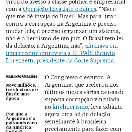
virou do avesso a classe política e empresarial
com a
Operação Lava Jato e outros
. “Não é
que me dê inveja do Brasil. Mas para lutar
contra a corrupção na Argentina é preciso
mudar leis, é preciso organizar um sistema,
não é o heroísmo de um juiz. O Brasil tem lei
da delação, a Argentina, não”,
afirmava em
uma recente entrevista a EL PAÍS Ricardo
Lorenzetti, presidente da Corte Suprema
.
O Congresso o escutou. A
MAIS INFORMAÇÕES
Argentina, que acelerou nos
Nove milhões,
três freiras e o
últimos meses várias causas de
fim de uma
suposta corrupção vinculada
época
ao
kirchnerismo
, leva adiante
agora uma lei de delação
Por que a
Argentina é o
semelhante à brasileira
país mais caro
precisamente para fazer com
da América
Latina?