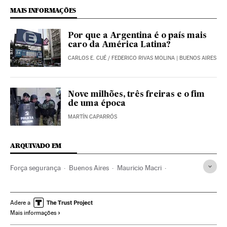
MAIS INFORMAÇÕES
Por que a Argentina é o país mais
caro da América Latina?
CARLOS E. CUÉ
/
FEDERICO RIVAS MOLINA
| BUENOS AIRES
Nove milhões, três freiras e o fim
de uma época
MARTÍN CAPARRÓS
ARQUIVADO EM
Força segurança
Buenos Aires
Mauricio Macri
Cristina Fernández de Kirchner
Polícia Federal
Corrupção política
Corrupção
Brasil
Polícia
Delitos
Adere a
Mais informações
Justiça
Kirchnerismo
Argentina
Ideologias