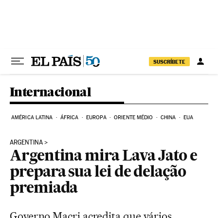
Pular para o conteúdo
SUSCRÍBETE
Internacional
AMÉRICA LATINA
ÁFRICA
EUROPA
ORIENTE MÉDIO
CHINA
EUA
ARGENTINA
Argentina mira Lava Jato e
prepara sua lei de delação
premiada
Governo Macri acredita que vários