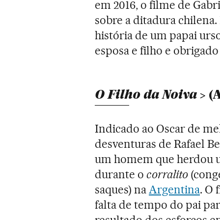
em 2016, o filme de Gabri
sobre a ditadura chilen
história de um papai urs
esposa e filho e obrigado
O Filho da Noiva
(A
Indicado ao Oscar de mel
desventuras de Rafael Be
um homem que herdou um 
durante o
corralito
(cong
saques) na
Argentina
. O
falta de tempo do pai par
resultado dos esforços e