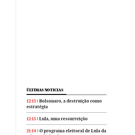
ÚLTIMAS NOTICIAS
Bolsonaro, a destruição como
12:15
estratégia
Lula, uma ressurreição
12:15
O programa eleitoral de Lula da
21:14