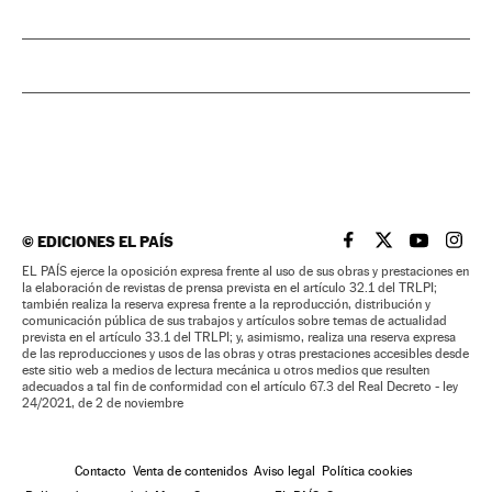
©
EDICIONES EL PAÍS
EL PAÍS BRASIL EN
EL PAÍS BRASI
EL PAÍS B
EL PA
EL PAÍS ejerce la oposición expresa frente al uso de sus obras y prestaciones en
la elaboración de revistas de prensa prevista en el artículo 32.1 del TRLPI;
también realiza la reserva expresa frente a la reproducción, distribución y
comunicación pública de sus trabajos y artículos sobre temas de actualidad
prevista en el artículo 33.1 del TRLPI; y, asimismo, realiza una reserva expresa
de las reproducciones y usos de las obras y otras prestaciones accesibles desde
este sitio web a medios de lectura mecánica u otros medios que resulten
adecuados a tal fin de conformidad con el artículo 67.3 del Real Decreto - ley
24/2021, de 2 de noviembre
Contacto
Venta de contenidos
Aviso legal
Política cookies