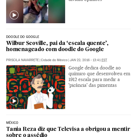
DOODLE DO GOOGLE
Wilbur Scoville, pai da ‘escala quente’,
homenageado com doodle do Google
PRISCILA NAVARRETE
|
Cidade do México
|
JAN 22, 2016 - 13:41
EST
Google dedica doodle ao
químico que desenvolveu em
1912 escala para medir a
'picância' das pimentas
MÉXICO
Tania Reza diz que Televisa a obrigou a mentir
sobre o assédio