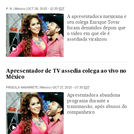
P. N.
|
México
|
OCT 28, 2015 - 12:35
EDT
A apresentadora mexicana e
seu colega Enrique Tovar
foram demitidos depois que
o vídeo em que ele é
assediada viralizou
Apresentador de TV assedia colega ao vivo no
México
PRISCILA NAVARRETE
|
México
|
OCT 27, 2015 - 07:35
EDT
Apresentadora abandona
programa durante a
transmissão, após abusos do
companheiro