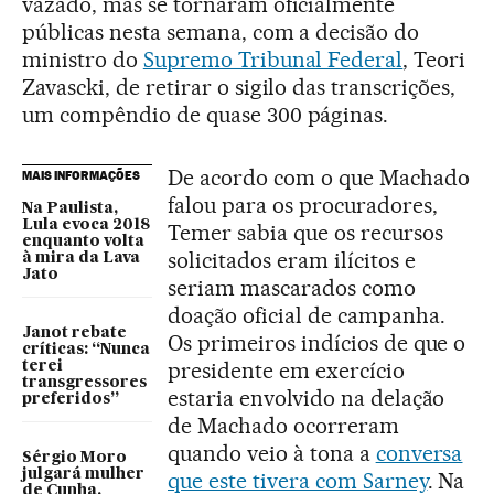
vazado, mas se tornaram oficialmente
públicas nesta semana, com a decisão do
ministro do
Supremo Tribunal Federal
, Teori
Zavascki, de retirar o sigilo das transcrições,
um compêndio de quase 300 páginas.
De acordo com o que Machado
MAIS INFORMAÇÕES
falou para os procuradores,
Na Paulista,
Lula evoca 2018
Temer sabia que os recursos
enquanto volta
solicitados eram ilícitos e
à mira da Lava
Jato
seriam mascarados como
doação oficial de campanha.
Janot rebate
Os primeiros indícios de que o
críticas: “Nunca
presidente em exercício
terei
transgressores
estaria envolvido na delação
preferidos”
de Machado ocorreram
quando veio à tona a
conversa
Sérgio Moro
julgará mulher
que este tivera com Sarney
. Na
de Cunha,