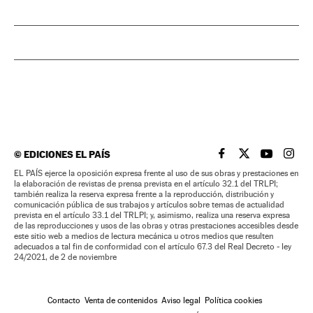
©
EDICIONES EL PAÍS
EL PAÍS BRASIL EN
EL PAÍS BRASI
EL PAÍS B
EL PA
EL PAÍS ejerce la oposición expresa frente al uso de sus obras y prestaciones en
la elaboración de revistas de prensa prevista en el artículo 32.1 del TRLPI;
también realiza la reserva expresa frente a la reproducción, distribución y
comunicación pública de sus trabajos y artículos sobre temas de actualidad
prevista en el artículo 33.1 del TRLPI; y, asimismo, realiza una reserva expresa
de las reproducciones y usos de las obras y otras prestaciones accesibles desde
este sitio web a medios de lectura mecánica u otros medios que resulten
adecuados a tal fin de conformidad con el artículo 67.3 del Real Decreto - ley
24/2021, de 2 de noviembre
Contacto
Venta de contenidos
Aviso legal
Política cookies