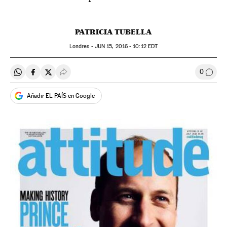
PATRICIA TUBELLA
Londres -
JUN
15, 2016 - 10:12
EDT
0
Compartir en Whatsapp
Compartir en Facebook
Compartir en Twitter
Desplegar Redes Sociales
Comen
Añadir EL PAÍS en Google