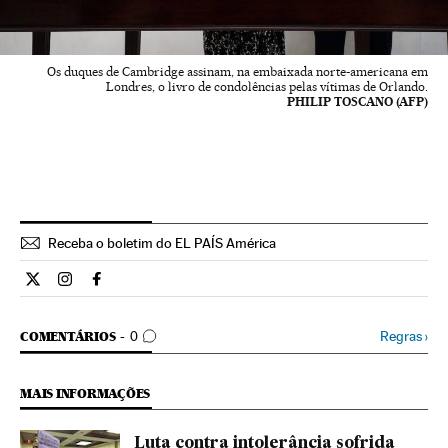
Os duques de Cambridge assinam, na embaixada norte-americana em
Londres, o livro de condolências pelas vítimas de Orlando.
PHILIP TOSCANO (AFP)
Receba o boletim do EL PAÍS América
Internacional El País Brasil en Twitter
Internacional El País Brasil en Instagram
Internacional El País Brasil en Facebook
COMENTÁRIOS
Regras
›
COMENTÁRIOS
0
MAIS INFORMAÇÕES
Luta contra intolerância sofrida