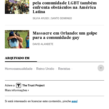
pela comunidade LGBT também
enfrenta obstáculos na América
Latina
SILVIA AYUSO
| SANTO DOMINGO
Massacre em Orlando: um golpe
para a comunidade gay
DAVID ALANDETE
ARQUIVADO EM
Homossexualidade
Reino Unido
Revistas
Europa Ocidental
Imprensa
Gente
Europa
Meios comunicação
Comunicação
Princípe William
Adere a
Mais informações
Orientação sexual
Sexualidade
Sociedade
aquí
Si está interesado en licenciar este contenido, pinche