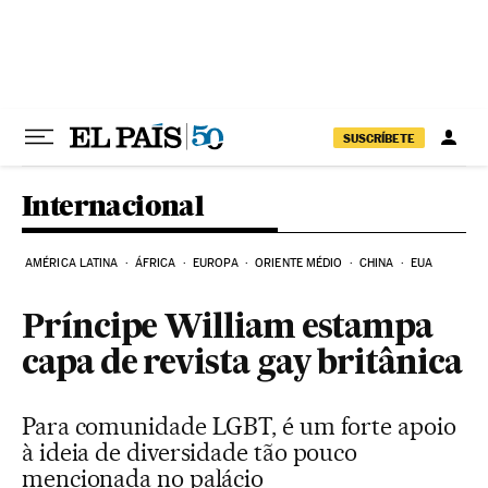
Pular para o conteúdo
SUSCRÍBETE
Internacional
AMÉRICA LATINA
ÁFRICA
EUROPA
ORIENTE MÉDIO
CHINA
EUA
Príncipe William estampa
capa de revista gay britânica
Para comunidade LGBT, é um forte apoio
à ideia de diversidade tão pouco
mencionada no palácio