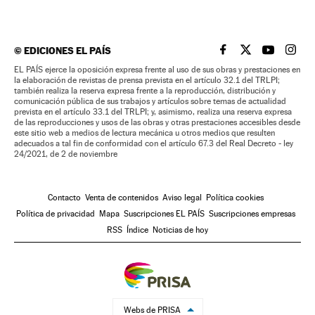
©
EDICIONES EL PAÍS
EL PAÍS BRASIL EN
EL PAÍS BRASI
EL PAÍS B
EL PA
EL PAÍS ejerce la oposición expresa frente al uso de sus obras y prestaciones en
la elaboración de revistas de prensa prevista en el artículo 32.1 del TRLPI;
también realiza la reserva expresa frente a la reproducción, distribución y
comunicación pública de sus trabajos y artículos sobre temas de actualidad
prevista en el artículo 33.1 del TRLPI; y, asimismo, realiza una reserva expresa
de las reproducciones y usos de las obras y otras prestaciones accesibles desde
este sitio web a medios de lectura mecánica u otros medios que resulten
adecuados a tal fin de conformidad con el artículo 67.3 del Real Decreto - ley
24/2021, de 2 de noviembre
Contacto
Venta de contenidos
Aviso legal
Política cookies
Política de privacidad
Mapa
Suscripciones EL PAÍS
Suscripciones empresas
RSS
Índice
Noticias de hoy
Webs de PRISA