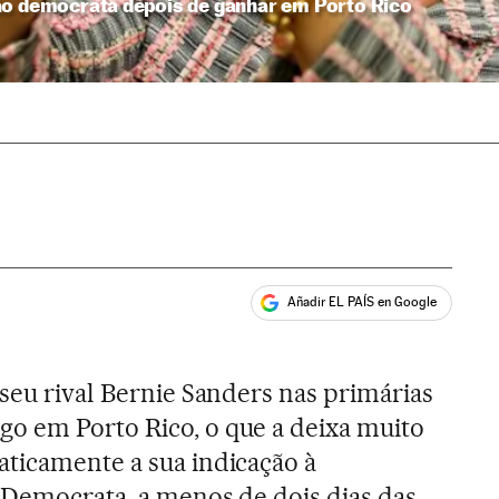
ão democrata depois de ganhar em Porto Rico
Añadir EL PAÍS en Google
ales
seu rival Bernie Sanders nas primárias
o em Porto Rico, o que a deixa muito
ticamente a sua indicação à
 Democrata, a menos de dois dias das