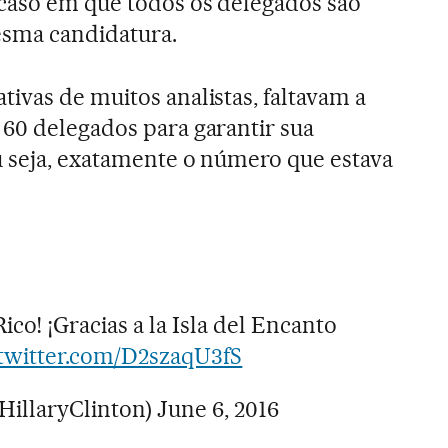
 caso em que todos os delegados são
esma candidatura.
ivas de muitos analistas, faltavam a
 60 delegados para garantir sua
u seja, exatamente o número que estava
co! ¡Gracias a la Isla del Encanto
.twitter.com/D2szaqU3fS
HillaryClinton)
June 6, 2016