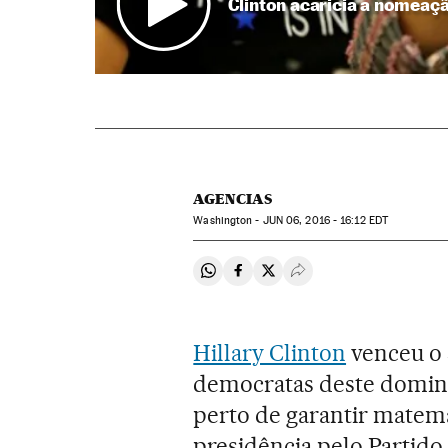
Clinton acaricia a nomeaç
AGENCIAS
Washington -
JUN
06, 2016 - 16:12
EDT
Compartir en Whatsapp
Compartir en Facebook
Compartir en Twitter
Desplegar Redes Soci
Hillary Clinton
venceu o 
democratas deste doming
perto de garantir matema
presidência pelo Partido