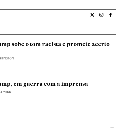
a
Internacional El Pa
Internacional
Internac
mp sobe o tom racista e promete acerto
SHINGTON
ump, em guerra com a imprensa
VA YORK