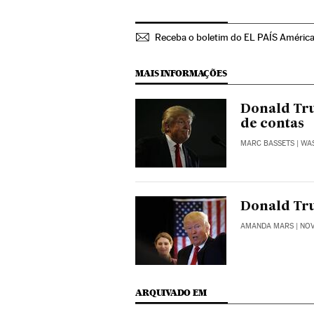
Receba o boletim do EL PAÍS Améric
MAIS INFORMAÇÕES
Donald Tru
de contas
MARC BASSETS
| WA
Donald Tr
AMANDA MARS
| NO
ARQUIVADO EM