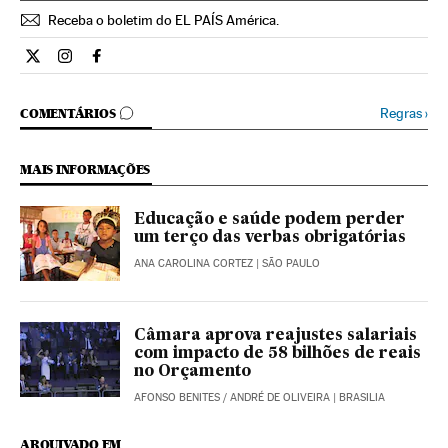
Receba o boletim do EL PAÍS América.
Economia El País Brasil en Twitter
Economia El País Brasil en Instagram
Economia El País Brasil en Facebook
COMENTÁRIOS
Regras
›
COMENTÁRIOS
MAIS INFORMAÇÕES
Educação e saúde podem perder
um terço das verbas obrigatórias
ANA CAROLINA CORTEZ
| SÃO PAULO
Câmara aprova reajustes salariais
com impacto de 58 bilhões de reais
no Orçamento
AFONSO BENITES
/
ANDRÉ DE OLIVEIRA
| BRASILIA
ARQUIVADO EM