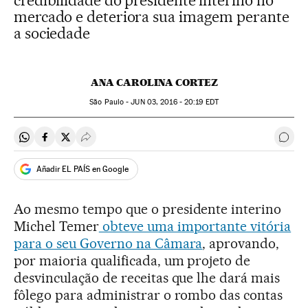
credibilidade do presidente interino no
mercado e deteriora sua imagem perante
a sociedade
ANA CAROLINA CORTEZ
São Paulo -
JUN
03, 2016 - 20:19
EDT
Compartir en Whatsapp
Compartir en Facebook
Compartir en Twitter
Desplegar Redes Sociales
Come
Añadir EL PAÍS en Google
Ao mesmo tempo que o presidente interino
Michel Temer
obteve uma importante vitória
para o seu Governo na Câmara
, aprovando,
por maioria qualificada, um projeto de
desvinculação de receitas que lhe dará mais
fôlego para administrar o rombo das contas