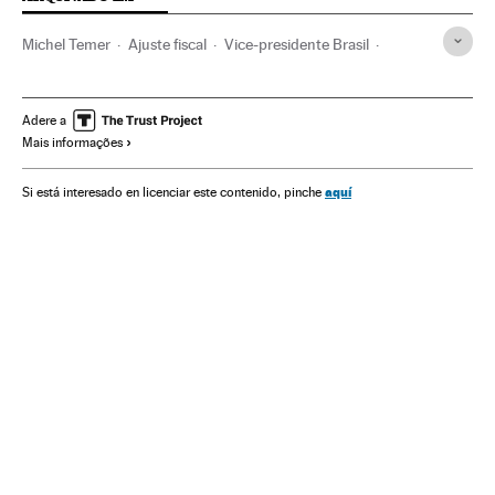
Michel Temer
Ajuste fiscal
Vice-presidente Brasil
Políticas Governo
Câmara Deputados
Política fiscal
Legislação Brasileira
Controle Fiscal
Adere a
Mais informações
Destituições políticas
Presidente Brasil
Presidência Brasil
Governo Brasil
Política econômica
aquí
Si está interesado en licenciar este contenido, pinche
Despesa pública
Conflitos políticos
Governo
Finanças públicas
Administração Estado
Legislação
Política
Administração pública
Economia
Finanças
Justiça
Impeachment Dilma Rousseff