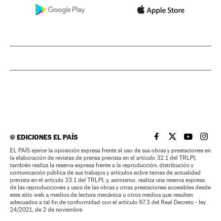
©
EDICIONES EL PAÍS
EL PAÍS BRASIL EN
EL PAÍS BRASI
EL PAÍS B
EL PA
EL PAÍS ejerce la oposición expresa frente al uso de sus obras y prestaciones en
la elaboración de revistas de prensa prevista en el artículo 32.1 del TRLPI;
también realiza la reserva expresa frente a la reproducción, distribución y
comunicación pública de sus trabajos y artículos sobre temas de actualidad
prevista en el artículo 33.1 del TRLPI; y, asimismo, realiza una reserva expresa
de las reproducciones y usos de las obras y otras prestaciones accesibles desde
este sitio web a medios de lectura mecánica u otros medios que resulten
adecuados a tal fin de conformidad con el artículo 67.3 del Real Decreto - ley
24/2021, de 2 de noviembre