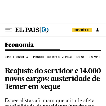
Pular para o conteúdo
SUSCRÍBETE
Economia
CRISE ECONÔMICA
FINANÇAS
GUERRA COMERCIAL
BOLSA
DESEMPREGO
Reajuste do servidor e 14.000
novos cargos: austeridade de
Temer em xeque
Especialistas afirmam que atitude afeta