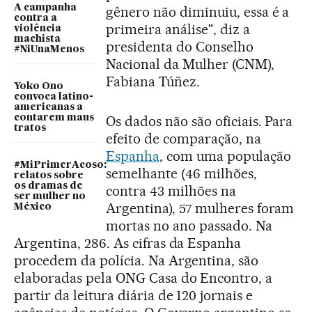
A campanha
gênero não diminuiu, essa é a
contra a
primeira análise", diz a
violência
machista
presidenta do Conselho
#NiUnaMenos
Nacional da Mulher (CNM),
Fabiana Túñez.
Yoko Ono
convoca latino-
americanas a
contarem maus
Os dados não são oficiais. Para
tratos
efeito de comparação, na
Espanha
, com uma população
#MiPrimerAcoso:
semelhante (46 milhões,
relatos sobre
os dramas de
contra 43 milhões na
ser mulher no
Argentina), 57 mulheres foram
México
mortas no ano passado. Na
Argentina, 286. As cifras da Espanha
procedem da polícia. Na Argentina, são
elaboradas pela ONG Casa do Encontro, a
partir da leitura diária de 120 jornais e