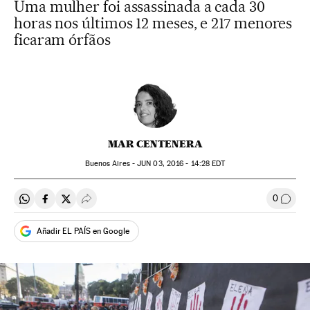
Uma mulher foi assassinada a cada 30
horas nos últimos 12 meses, e 217 menores
ficaram órfãos
MAR CENTENERA
Buenos Aires -
JUN
03, 2016 - 14:28
EDT
0
Compartir en Whatsapp
Compartir en Facebook
Compartir en Twitter
Desplegar Redes Sociales
Comen
Añadir EL PAÍS en Google