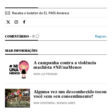
Receba o boletim do EL PAÍS América
Internacional El País Brasil en Twitter
Internacional El País Brasil en Instagram
Internacional El País Brasil en Facebook
COMENTÁRIOS
Regras
›
COMENTÁRIOS
0
MAIS INFORMAÇÕES
A campanha contra a violência
machista #NiUnaMenos
MARI LUZ PEINADO
Alguma vez um desconhecido tocou
você sem seu consentimento?
MAR CENTENERA
| BUENOS AIRES