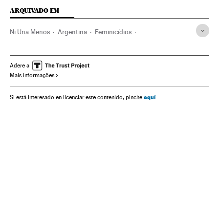
ARQUIVADO EM
Ni Una Menos
Argentina
Feminicídios
Violência masculina
Movimentos sociais
Violência gênero
Machismo
Sexismo
Direitos mulher
Adere a
Mais informações
Violência
Assassinatos
América do Sul
América Latina
Relações gênero
Acontecimentos
aquí
Si está interesado en licenciar este contenido, pinche
Mulheres
América
Preconceitos
Delitos
Justiça
Problemas sociais
Sociedade