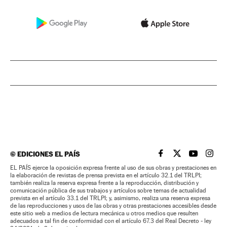
©
EDICIONES EL PAÍS
EL PAÍS BRASIL EN
EL PAÍS BRASI
EL PAÍS B
EL PA
EL PAÍS ejerce la oposición expresa frente al uso de sus obras y prestaciones en
la elaboración de revistas de prensa prevista en el artículo 32.1 del TRLPI;
también realiza la reserva expresa frente a la reproducción, distribución y
comunicación pública de sus trabajos y artículos sobre temas de actualidad
prevista en el artículo 33.1 del TRLPI; y, asimismo, realiza una reserva expresa
de las reproducciones y usos de las obras y otras prestaciones accesibles desde
este sitio web a medios de lectura mecánica u otros medios que resulten
adecuados a tal fin de conformidad con el artículo 67.3 del Real Decreto - ley