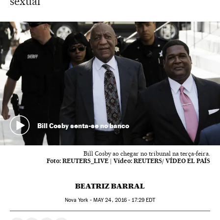
sexual
Bill Cosby senta-se no banco
Bill Cosby ao chegar no tribunal na terça-feira.
Foto:
REUTERS_LIVE
|
Vídeo:
REUTERS/ VÍDEO EL PAÍS
BEATRIZ BARRAL
Nova York -
MAY
24, 2016 - 17:29
EDT