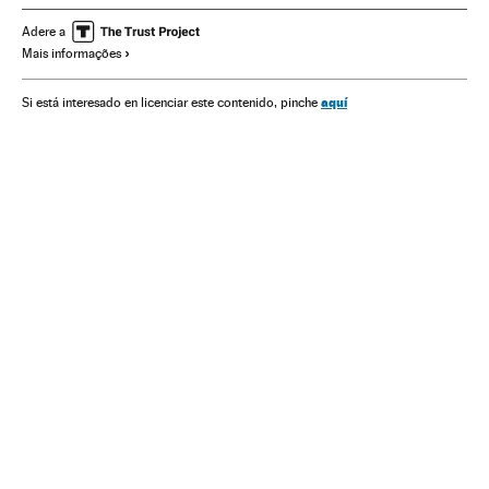
Processo judicial
América
Sociedade
Abusos sexuais
Adere a
Mais informações
Crimes sexuais
Delitos
Justiça
aquí
Si está interesado en licenciar este contenido, pinche