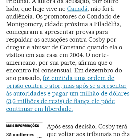
tribunal. A autora da acusação, por outro
lado, que hoje vive no
Canadá
, não foi à
audiência. Os promotores do Condado de
Montgomery, cidade próxima a Filadélfia,
começaram a apresentar provas para
respaldar as acusações contra Cosby por
drogar e abusar de Constand quando ela o
visitou em sua casa em 2004. O norte-
americano, por sua parte, afirma que o
encontro foi consensual. Em dezembro do
ano passado,
foi emitida uma ordem de
prisão contra o ator, mas após se apresentar
às autoridades e pagar um milhão de dólares
(3,6 milhões de reais) de fiança ele pôde
continuar em liberdade.
Após essa decisão, Cosby terá
MAIS INFORMAÇÕES
que voltar aos tribunais no dia
35 mulheres