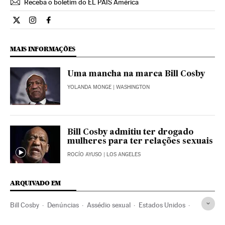
Receba o boletim do EL PAÍS América
Internacional El País Brasil en Twitter
Internacional El País Brasil en Instagram
Internacional El País Brasil en Facebook
MAIS INFORMAÇÕES
Uma mancha na marca Bill Cosby
YOLANDA MONGE
| WASHINGTON
Bill Cosby admitiu ter drogado
mulheres para ter relações sexuais
ROCÍO AYUSO
| LOS ANGELES
ARQUIVADO EM
Bill Cosby
Denúncias
Assédio sexual
Estados Unidos
América do Norte
Gente
Julgamentos