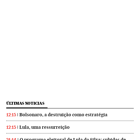
ÚLTIMAS NOTICIAS
Bolsonaro, a destruição como estratégia
12:15
Lula, uma ressurreição
12:15
O programa eleitoral de Lula da Silva: subidas de
21:14