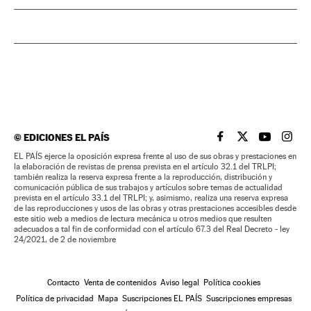
©
EDICIONES EL PAÍS
EL PAÍS BRASIL EN
EL PAÍS BRASI
EL PAÍS B
EL PA
EL PAÍS ejerce la oposición expresa frente al uso de sus obras y prestaciones en
la elaboración de revistas de prensa prevista en el artículo 32.1 del TRLPI;
también realiza la reserva expresa frente a la reproducción, distribución y
comunicación pública de sus trabajos y artículos sobre temas de actualidad
prevista en el artículo 33.1 del TRLPI; y, asimismo, realiza una reserva expresa
de las reproducciones y usos de las obras y otras prestaciones accesibles desde
este sitio web a medios de lectura mecánica u otros medios que resulten
adecuados a tal fin de conformidad con el artículo 67.3 del Real Decreto - ley
24/2021, de 2 de noviembre
Contacto
Venta de contenidos
Aviso legal
Política cookies
Política de privacidad
Mapa
Suscripciones EL PAÍS
Suscripciones empresas