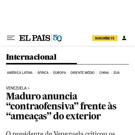
Pular para o conteúdo
SUSCRÍBETE
Internacional
AMÉRICA LATINA
ÁFRICA
EUROPA
ORIENTE MÉDIO
CHINA
EUA
VENEZUELA
Maduro anuncia
“contraofensiva” frente às
“ameaças” do exterior
O presidente de Venezuela criticou os