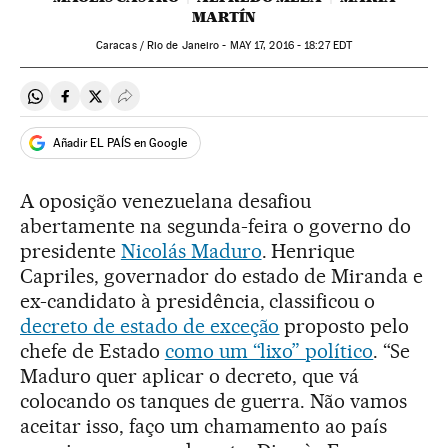
MARTÍN
Caracas / Rio de Janeiro -
MAY
17, 2016 - 18:27
EDT
Compartir en Whatsapp
Compartir en Facebook
Compartir en Twitter
Desplegar Redes Sociales
Añadir EL PAÍS en Google
A oposição venezuelana desafiou
abertamente na segunda-feira o governo do
presidente
Nicolás Maduro
. Henrique
Capriles, governador do estado de Miranda e
ex-candidato à presidência, classificou o
decreto de estado de exceção
proposto pelo
chefe de Estado
como um “lixo” político
. “Se
Maduro quer aplicar o decreto, que vá
colocando os tanques de guerra. Não vamos
aceitar isso, faço um chamamento ao país