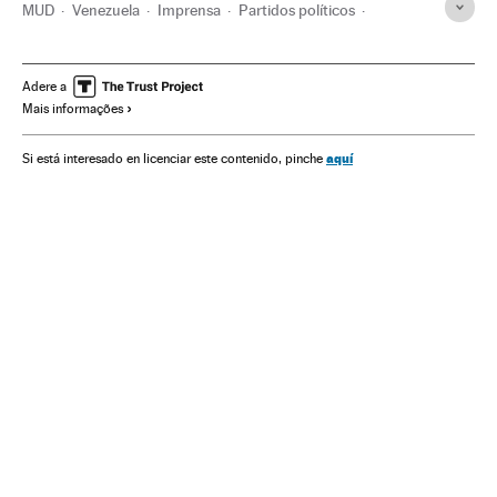
MUD
Venezuela
Imprensa
Partidos políticos
América do Sul
América Latina
América
Espanha
Meios comunicação
Política
Comunicação
Adere a
Mais informações
Nicolás Maduro
aquí
Si está interesado en licenciar este contenido, pinche