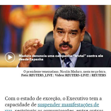
Maduro denuncia uma campanha “brutal” contra ele
desde Espanha
O presidente venezuelano, Nicolás Maduro, nesta terça-feira.
Foto:
REUTERS_LIVE
|
Vídeo:
REUTERS-LIVE! / REUTERS
Com o estado de exceção, o Executivo tem a
capacidade de
suspender manifestações de
rua
, restringir as comunicações, entre outras