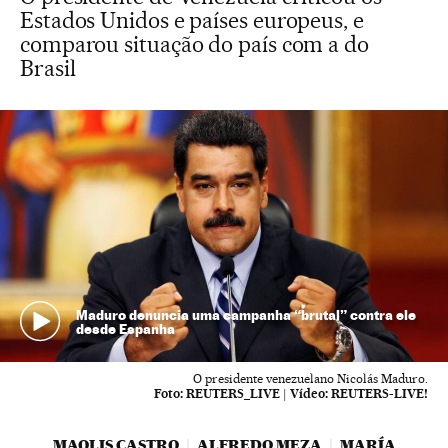
Estados Unidos e países europeus, e
comparou situação do país com a do
Brasil
Maduro denuncia uma campanha “brutal” contra ele
desde Espanha
O presidente venezuelano Nicolás Maduro.
Foto:
REUTERS_LIVE
|
Vídeo:
REUTERS-LIVE!
MAOLIS CASTRO
ALFREDO MEZA
MARÍA