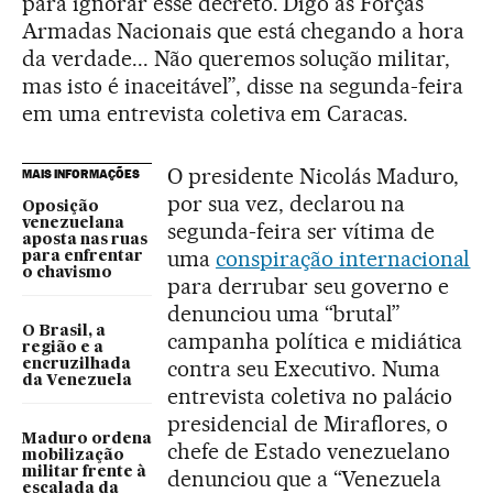
para ignorar esse decreto. Digo às Forças
Armadas Nacionais que está chegando a hora
da verdade... Não queremos solução militar,
mas isto é inaceitável”, disse na segunda-feira
em uma entrevista coletiva em Caracas.
O presidente Nicolás Maduro,
MAIS INFORMAÇÕES
por sua vez, declarou na
Oposição
venezuelana
segunda-feira ser vítima de
aposta nas ruas
uma
conspiração internacional
para enfrentar
o chavismo
para derrubar seu governo e
denunciou uma “brutal”
O Brasil, a
campanha política e midiática
região e a
contra seu Executivo. Numa
encruzilhada
da Venezuela
entrevista coletiva no palácio
presidencial de Miraflores, o
Maduro ordena
chefe de Estado venezuelano
mobilização
militar frente à
denunciou que a “Venezuela
escalada da