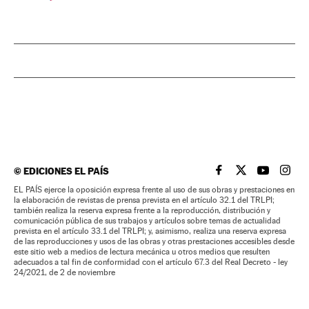
©
EDICIONES EL PAÍS
EL PAÍS BRASIL EN
EL PAÍS BRASI
EL PAÍS B
EL PA
EL PAÍS ejerce la oposición expresa frente al uso de sus obras y prestaciones en
la elaboración de revistas de prensa prevista en el artículo 32.1 del TRLPI;
también realiza la reserva expresa frente a la reproducción, distribución y
comunicación pública de sus trabajos y artículos sobre temas de actualidad
prevista en el artículo 33.1 del TRLPI; y, asimismo, realiza una reserva expresa
de las reproducciones y usos de las obras y otras prestaciones accesibles desde
este sitio web a medios de lectura mecánica u otros medios que resulten
adecuados a tal fin de conformidad con el artículo 67.3 del Real Decreto - ley
24/2021, de 2 de noviembre