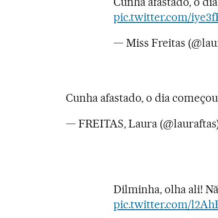
Cunha afastado, o di
pic.twitter.com/iye
— Miss Freitas (@lau
Cunha afastado, o dia começou
— FREITAS, Laura (@lauraftas
Dilminha, olha ali! N
pic.twitter.com/l2A