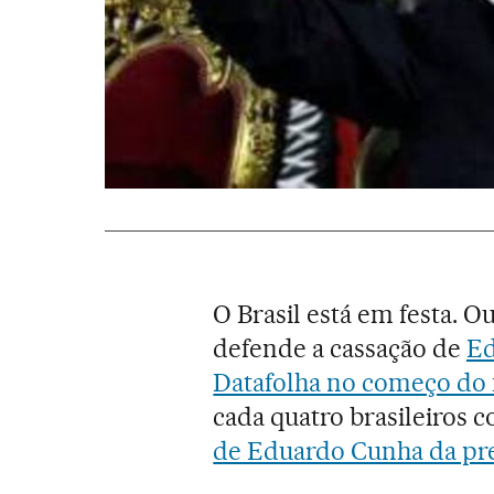
O Brasil está em festa. 
defende a cassação de
Ed
Datafolha no começo do 
cada quatro brasileiros
de Eduardo Cunha da pr