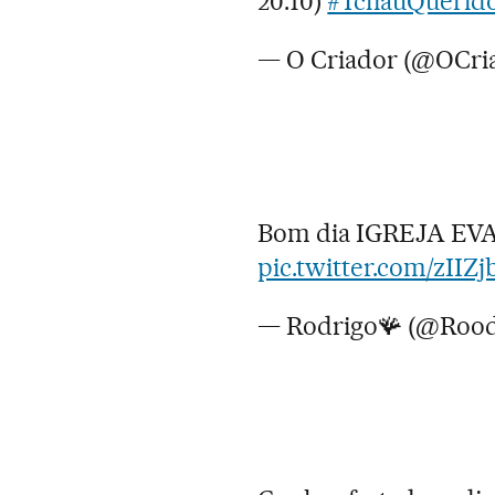
20:10)
#TchauQuerid
— O Criador (@OCri
Bom dia IGREJA E
pic.twitter.com/zIIZ
— Rodrigo🪸 (@Rood