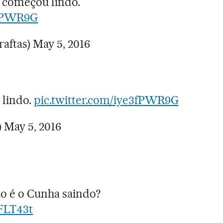
a começou lindo.
3fPWR9G
raftas)
May 5, 2016
 lindo.
pic.twitter.com/iye3fPWR9G
)
May 5, 2016
ão é o Cunha saindo?
hFLT43t