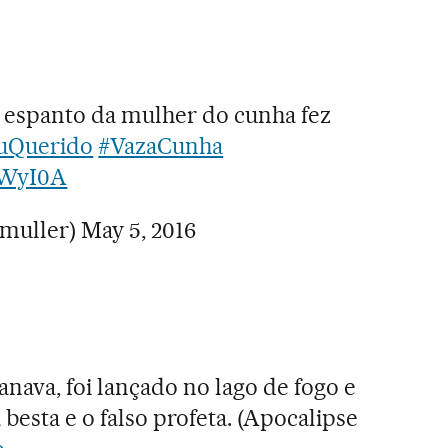
 espanto da mulher do cunha fez
uQuerido
#VazaCunha
cIWyI0A
cmuller)
May 5, 2016
anava, foi lançado no lago de fogo e
 besta e o falso profeta. (Apocalipse