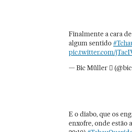
Finalmente a cara de
algum sentido
#Tcha
pic.twitter.com/jTa
— Bic Müller  (@bi
E o diabo, que os eng
enxofre, onde estão a