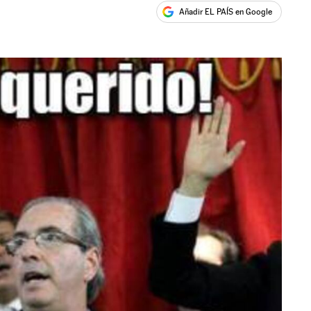
Añadir EL PAÍS en Google
ales