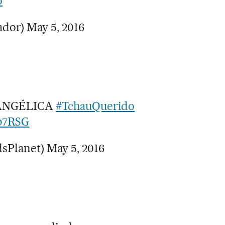
o
ador)
May 5, 2016
VANGÉLICA
#TchauQuerido
jb7RSG
sPlanet)
May 5, 2016