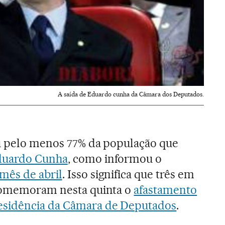
A saída de Eduardo cunha da Câmara dos Deputados.
Ou pelo menos 77% da população que
uardo Cunha
, como informou o
mês de abril
. Isso significa que três em
 comemoram nesta quinta o
afastamento
esidência da Câmara de Deputados
.