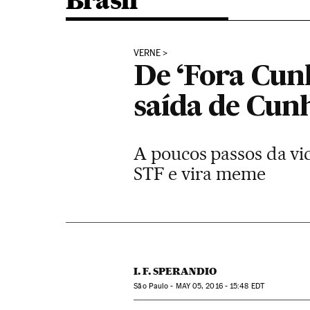
Brasil
VERNE
De ‘Fora Cun
saída de Cun
A poucos passos da vi
STF e vira meme
I. F. SPERANDIO
São Paulo -
MAY
05, 2016 - 15:48
EDT