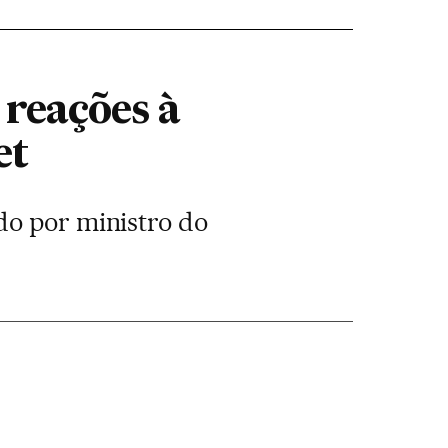
 reações à
et
do por ministro do