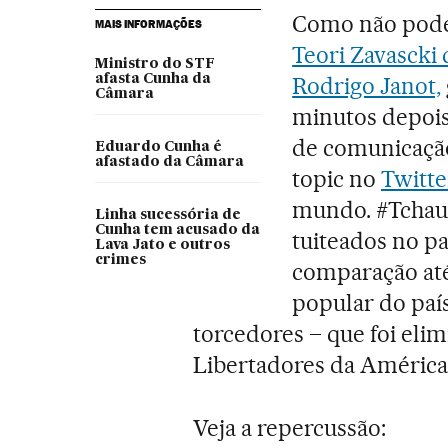
Como não poder
MAIS INFORMAÇÕES
Teori Zavascki
Ministro do STF
afasta Cunha da
Rodrigo Janot,
Câmara
minutos depois 
de comunicação
Eduardo Cunha é
afastado da Câmara
topic no
Twitte
mundo. #TchauQ
Linha sucessória de
Cunha tem acusado da
tuiteados no pa
Lava Jato e outros
crimes
comparação até
popular do país
torcedores – que foi eli
Libertadores da América
Veja a repercussão: