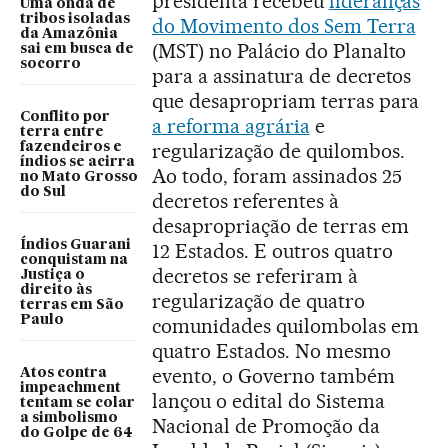
presidenta recebeu
lideranças
Uma onda de
tribos isoladas
do Movimento dos Sem Terra
da Amazônia
(MST) no Palácio do Planalto
sai em busca de
socorro
para a assinatura de decretos
que desapropriam terras para
Conflito por
a reforma agrária
e
terra entre
regularização de quilombos.
fazendeiros e
índios se acirra
Ao todo, foram assinados 25
no Mato Grosso
do Sul
decretos referentes à
desapropriação de terras em
Índios Guarani
12 Estados. E outros quatro
conquistam na
decretos se referiram à
Justiça o
direito às
regularização de quatro
terras em São
Paulo
comunidades quilombolas em
quatro Estados. No mesmo
evento, o Governo também
Atos contra
impeachment
lançou o edital do Sistema
tentam se colar
a simbolismo
Nacional de Promoção da
do Golpe de 64