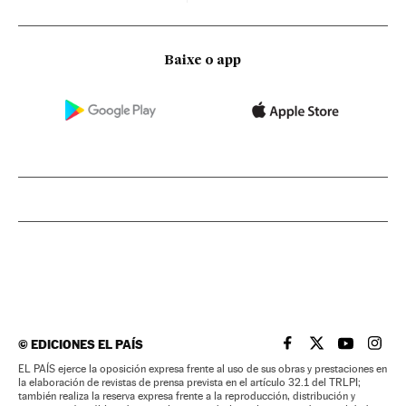
Baixe o app
©
EDICIONES EL PAÍS
EL PAÍS BRASIL EN
EL PAÍS BRASI
EL PAÍS B
EL PA
EL PAÍS ejerce la oposición expresa frente al uso de sus obras y prestaciones en
la elaboración de revistas de prensa prevista en el artículo 32.1 del TRLPI;
también realiza la reserva expresa frente a la reproducción, distribución y