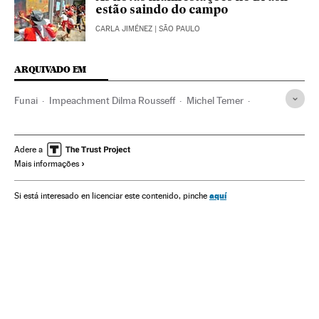
estão saindo do campo
CARLA JIMÉNEZ
| SÃO PAULO
ARQUIVADO EM
Funai
Impeachment Dilma Rousseff
Michel Temer
Dilma Rousseff
Partido dos Trabalhadores
Crises políticas
Impeachment
Índios americanos
Adere a
Mais informações
Ministério da Justiça e Segurança Pública
Indígenas
Câmara Deputados
Vice-presidente Brasil
aquí
Si está interesado en licenciar este contenido, pinche
Presidente Brasil
Destituições políticas
Atividade legislativa
Congresso Nacional
Presidência Brasil
Governo Brasil
Brasil
Parlamento
Movimentos sociais
Partidos políticos
Governo
Etnias
Conflitos políticos